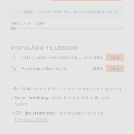
I lager
· beställ före kl 14 (vardag) så skickas den idag
Bara 2 kvar i lager!
POPULÄRA TILLBEHÖR
Köp
Classic Canes Handledsband Brun Läder
99
kr
29
kr
Köp
Popab Käpphållare Ingrid
129
kr
✓
Fri frakt
över 500 kr – snabb leverans med spårning
✓
Säker betalning
– kort, faktura, delbetalning &
Swish
✓
25+ års erfarenhet
– kunnig rådgivning på
08-58 00 96 00