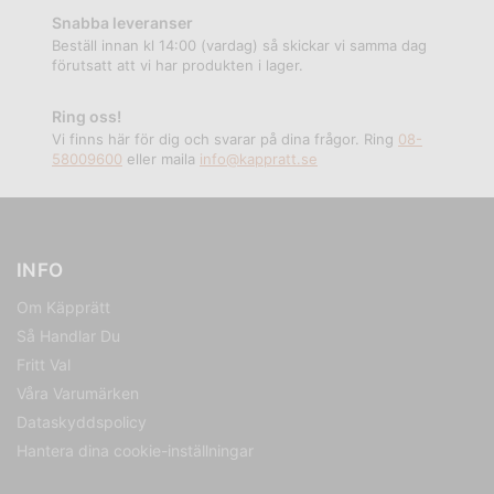
Snabba leveranser
Beställ innan kl 14:00 (vardag) så skickar vi samma dag
förutsatt att vi har produkten i lager.
Ring oss!
Vi finns här för dig och svarar på dina frågor. Ring
08-
58009600
eller maila
info@kappratt.se
INFO
Om Käpprätt
Så Handlar Du
Fritt Val
Våra Varumärken
Dataskyddspolicy
Hantera dina cookie-inställningar