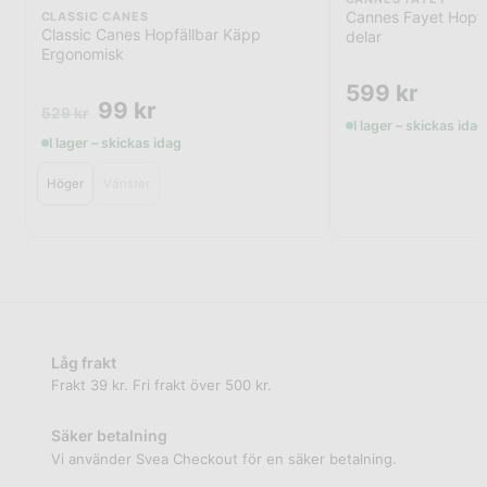
Cannes Fayet Hopfä
CLASSIC CANES
Classic Canes Hopfällbar Käpp
delar
Ergonomisk
599
kr
99
kr
529
kr
I lager – skickas idag
I lager – skickas idag
Höger
Vänster
Låg frakt
Frakt 39 kr. Fri frakt över 500 kr.
Säker betalning
Vi använder Svea Checkout för en säker betalning.