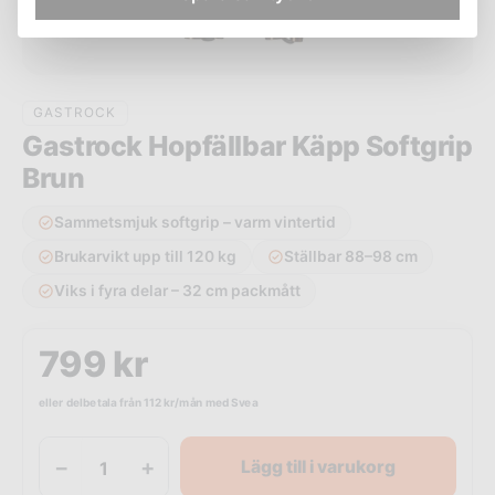
GASTROCK
Gastrock Hopfällbar Käpp Softgrip
Brun
Sammetsmjuk softgrip – varm vintertid
Brukarvikt upp till 120 kg
Ställbar 88–98 cm
Viks i fyra delar – 32 cm packmått
799
kr
eller delbetala från
112
kr
/mån med Svea
−
+
Lägg till i varukorg