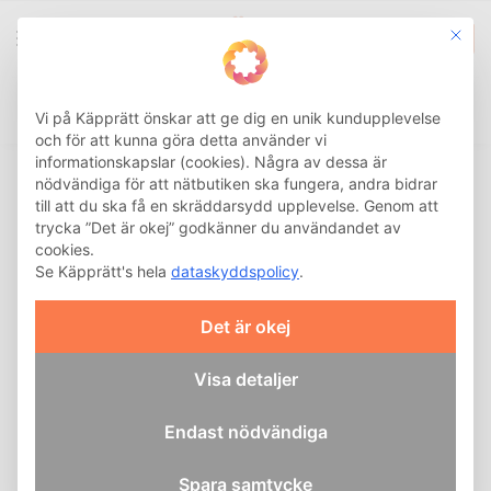
This b
0
Integritetsinställnin
Sök
Hem
Käpp
Hopfällbar käpp
Aluminiumkäpp Hoppfällbar
/
/
/
Vi på Käpprätt önskar att ge dig en unik kundupplevelse
och för att kunna göra detta använder vi
informationskapslar (cookies). Några av dessa är
nödvändiga för att nätbutiken ska fungera, andra bidrar
till att du ska få en skräddarsydd upplevelse. Genom att
trycka ”Det är okej” godkänner du användandet av
cookies.
Se Käpprätt's hela
dataskyddspolicy
.
Det är okej
Visa detaljer
Endast nödvändiga
Spara samtycke