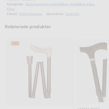
Kategorier:
Aluminiumkäpp Hoppfällbar
,
Hopfällbar käpp
,
Käpp
Etikett:
Derbyhandtag
Varumärke:
Gastrock
Relaterade produkter
-81%
CANNES FAYET