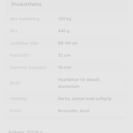
Max belastning:
120 kg
Vikt:
440 g
Justerbar höjd:
88–98 cm
Packmått:
32 cm
Diameter doppsko:
18 mm
Hopfällbar (4-delad),
Skaft:
aluminium
Handtag:
Derby, acetat med softgrip
Finish:
Bronsatin, brun
Artikelnr:
55128-b