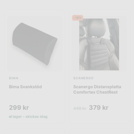
-16%
BIMA
SCANERGO
Bima Svankstöd
Scanergo Distansplatta
Comfortex ChestRest
299
kr
379
kr
449
kr
I lager – skickas idag