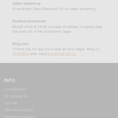
Säker betalning
Vi använder Svea Checkout för en säker betalning.
Snabba leveranser
Beställ innan kl 14:00 (vardag) så skickar vi samma dag
förutsatt att vi har produkten i lager.
Ring oss!
Vi finns här för dig och svarar på dina frågor. Ring
08-
58009600
eller maila
info@kappratt.se
INFO
Om Käpprätt
Så Handlar Du
Fritt Val
Våra Varumärken
Dataskyddspolicy