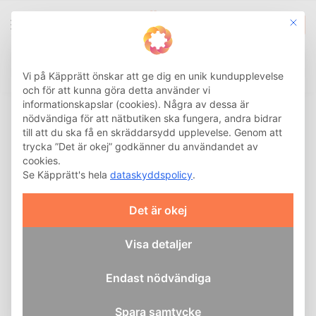
This b
0
Integritetsinställnin
Sök
Hem
Hemma
Sittstöd
Ryggdyna
/
/
/
Vi på Käpprätt önskar att ge dig en unik kundupplevelse
och för att kunna göra detta använder vi
informationskapslar (cookies). Några av dessa är
Ryggdyna
nödvändiga för att nätbutiken ska fungera, andra bidrar
till att du ska få en skräddarsydd upplevelse. Genom att
En ryggdyna är ett
trycka ”Det är okej” godkänner du användandet av
effektivt hjälpmedel för
cookies.
bättre sittkomfort och
Se Käpprätt's hela
dataskyddspolicy
.
hållning. Våra ergonomiska
ryggstöd avlastar ryggen,
Det är okej
förbättrar din sittställning
och hjälper till att
Visa detaljer
förebygga ryggbesvär. Vi
erbjuder både
ländryggsstöd och
Endast nödvändiga
svankstöd för olika behov.
Spara samtycke