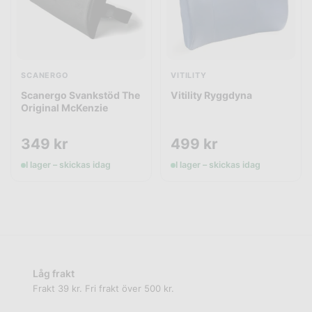
SCANERGO
VITILITY
Scanergo Svankstöd The
Vitility Ryggdyna
Original McKenzie
349
kr
499
kr
I lager – skickas idag
I lager – skickas idag
Låg frakt
Frakt 39 kr. Fri frakt över 500 kr.