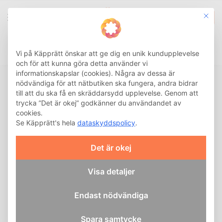
This b
0
Integritetsinställnin
Sök
Vi på Käpprätt önskar att ge dig en unik kundupplevelse
och för att kunna göra detta använder vi
informationskapslar (cookies). Några av dessa är
nödvändiga för att nätbutiken ska fungera, andra bidrar
Kontakta oss
till att du ska få en skräddarsydd upplevelse. Genom att
trycka ”Det är okej” godkänner du användandet av
cookies.
Hur kan vi hjälpa dig? Skicka ett meddelande så
Se Käpprätt's hela
dataskyddspolicy
.
återkommer vi inom kort. Du når oss även på
telefon vardagar mellan 09:00-16:00.
Det är okej
Visa detaljer
Namn
Endast nödvändiga
E-post
Spara samtycke