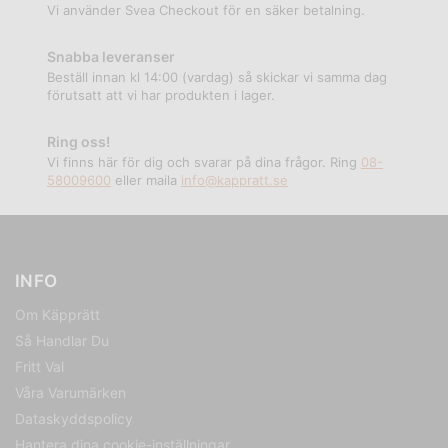
Vi använder Svea Checkout för en säker betalning.
Snabba leveranser
Beställ innan kl 14:00 (vardag) så skickar vi samma dag
förutsatt att vi har produkten i lager.
Ring oss!
Vi finns här för dig och svarar på dina frågor. Ring
08-
58009600
eller maila
info@kappratt.se
INFO
Om Käpprätt
Så Handlar Du
Fritt Val
Våra Varumärken
Dataskyddspolicy
Hantera dina cookie-inställningar