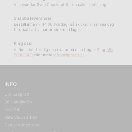
Vi använder Svea Checkout för en säker betalning.
Snabba leveranser
Beställ innan kl 14:00 (vardag) så skickar vi samma dag
förutsatt att vi har produkten i lager.
Ring oss!
Vi finns här för dig och svarar på dina frågor. Ring
08-
58009600
eller maila
info@kappratt.se
INFO
Om Käpprätt
Så Handlar Du
Fritt Val
Våra Varumärken
Dataskyddspolicy