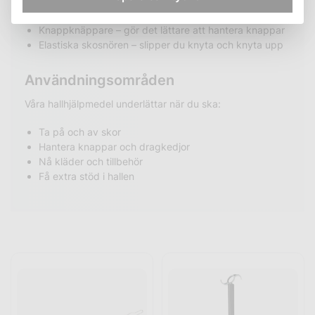
Skohorn och skoknektar – förenklar när du tar på skor
Påklädningskrokar – hjälper dig nå och hantera kläder
Knappknäppare – gör det lättare att hantera knappar
Elastiska skosnören – slipper du knyta och knyta upp
Användningsområden
Våra hallhjälpmedel underlättar när du ska:
Ta på och av skor
Hantera knappar och dragkedjor
Nå kläder och tillbehör
Få extra stöd i hallen