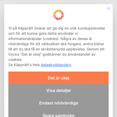
This b
0
Integritetsinställnin
Sök
Hem
Hemma
Övrigt Hemma
Hall
/
/
/
Vi på Käpprätt önskar att ge dig en unik kundupplevelse
och för att kunna göra detta använder vi
informationskapslar (cookies). Några av dessa är
Hall
nödvändiga för att nätbutiken ska fungera, andra bidrar
till att du ska få en skräddarsydd upplevelse. Genom att
Våra hallhjälpmedel
trycka ”Det är okej” godkänner du användandet av
underlättar på- och
cookies.
avklädning i vardagen. Vi
Se Käpprätt's hela
dataskyddspolicy
.
erbjuder smarta lösningar
som gör det enklare att
Det är okej
hantera knappar, skor och
ytterkläder.
Visa detaljer
Några av våra
Endast nödvändiga
produkter
Spara samtycke