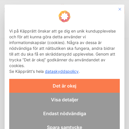
This b
0
Integritetsinställnin
Sök
Vi på Käpprätt önskar att ge dig en unik kundupplevelse
NYHETSBREV
och för att kunna göra detta använder vi
informationskapslar (cookies). Några av dessa är
nödvändiga för att nätbutiken ska fungera, andra bidrar
till att du ska få en skräddarsydd upplevelse. Genom att
Prenumerera på Käpprätts nyhetsbrev
trycka ”Det är okej” godkänner du användandet av
cookies.
Missa aldrig ett bra erbjudande! Med vårt
Se Käpprätt's hela
dataskyddspolicy
.
nyhetsbrev får du inte bara
kampanjerbjudanden utan även nyheter och
Det är okej
information.
Visa detaljer
Skriv din epost för nyhetsbrev:
Endast nödvändiga
Spara samtycke