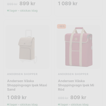
899
kr
1 089
kr
999
kr
I lager – skickas idag
-10%
ANDERSEN SHOPPER
ANDERSEN SHOPPER
Andersen Väska
Andersen Väska
Shoppingvagn Ipek Maxi
Shoppingvagn Ipek Mi
Sand
Röd
1 089
kr
809
kr
899
kr
I lager – skickas idag
I lager – skickas idag