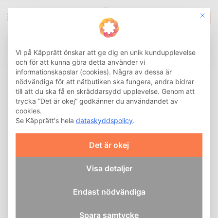
This b
0
Integritetsinställnin
Sök
Hem
Shoppingvagn
Väska till shoppingvagn
Termofack
/
/
/
Vi på Käpprätt önskar att ge dig en unik kundupplevelse
och för att kunna göra detta använder vi
informationskapslar (cookies). Några av dessa är
Väskor med termofack till
nödvändiga för att nätbutiken ska fungera, andra bidrar
shoppingvagn
till att du ska få en skräddarsydd upplevelse. Genom att
trycka ”Det är okej” godkänner du användandet av
cookies.
Upptäck vårt sortiment av
Se Käpprätt's hela
dataskyddspolicy
.
smarta väskor med
termofack till
Det är okej
shoppingvagn. De
isolerade facken i dessa
Visa detaljer
Andersen-väskor håller
dina kylvaror vid rätt
temperatur hela vägen
Endast nödvändiga
från butik till kök. Ett
termofack skyddar också
Spara samtycke