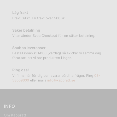
Låg frakt
Frakt 39 kr. Fri frakt över 500 kr.
Säker betalning
Vi använder Svea Checkout för en säker betalning.
Snabba leveranser
Beställ innan kl 14:00 (vardag) så skickar vi samma dag
förutsatt att vi har produkten i lager.
Ring oss!
Vi finns här för dig och svarar på dina frågor. Ring
08-
58009600
eller maila
info@kappratt.se
INFO
Om Käpprätt