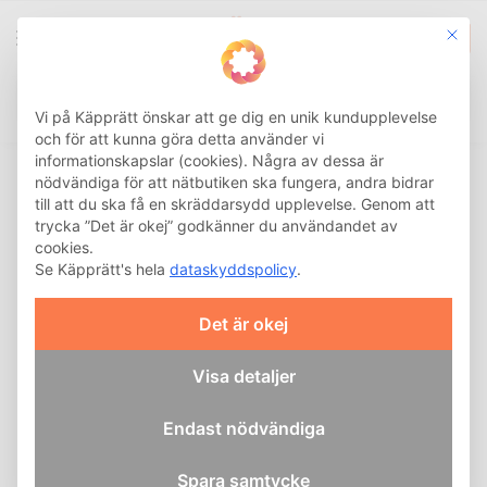
This b
0
Integritetsinställnin
Sök
Hem
Shoppingvagn
Väska till shoppingvagn
Termofack
/
/
/
Vi på Käpprätt önskar att ge dig en unik kundupplevelse
och för att kunna göra detta använder vi
informationskapslar (cookies). Några av dessa är
nödvändiga för att nätbutiken ska fungera, andra bidrar
till att du ska få en skräddarsydd upplevelse. Genom att
trycka ”Det är okej” godkänner du användandet av
cookies.
Se Käpprätt's hela
dataskyddspolicy
.
Det är okej
Visa detaljer
Endast nödvändiga
Spara samtycke