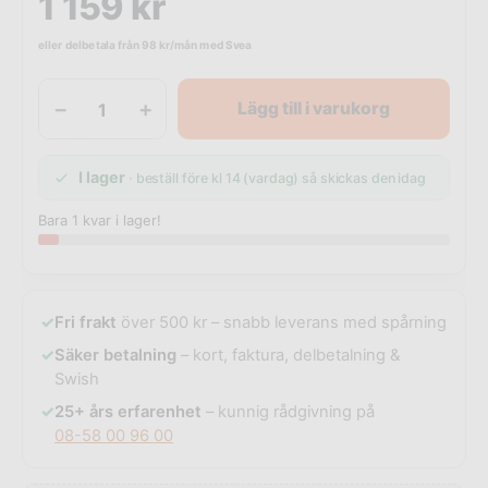
1 159
kr
eller delbetala från
98
kr
/mån med Svea
−
+
Lägg till i varukorg
I lager
· beställ före kl 14 (vardag) så skickas den idag
Bara 1 kvar i lager!
✓
Fri frakt
över 500 kr – snabb leverans med spårning
✓
Säker betalning
– kort, faktura, delbetalning &
Swish
✓
25+ års erfarenhet
– kunnig rådgivning på
08-58 00 96 00