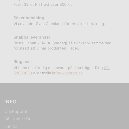
Frakt 39 kr. Fri frakt över 500 kr.
Säker betalning
Vi använder Svea Checkout för en säker betalning.
Snabba leveranser
Beställ innan kl 14:00 (vardag) så skickar vi samma dag
förutsatt att vi har produkten i lager.
Ring oss!
Vi finns här för dig och svarar på dina frågor. Ring
08-
58009600
eller maila
info@kappratt.se
INFO
Om Käpprätt
Så Handlar Du
Fritt Val