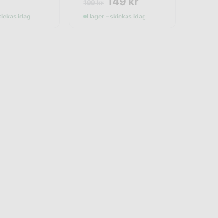
149
kr
199
kr
skickas idag
I lager – skickas idag