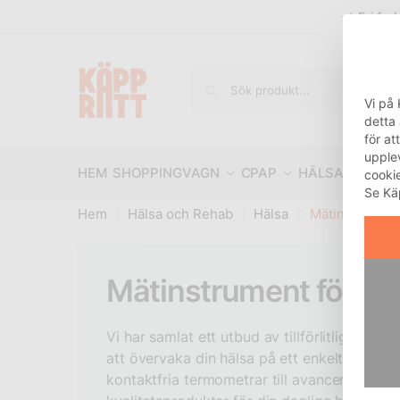
Fri fra
Vi på 
detta
för at
upple
HEM
SHOPPINGVAGN
CPAP
HÄLSA OCH R
cooki
Se Kä
Hem
Hälsa och Rehab
Hälsa
Mätinstrumen
/
/
/
Mätinstrument för hä
Vi har samlat ett utbud av tillförlitliga mät
att övervaka din hälsa på ett enkelt och sä
kontaktfria termometrar till avancerade blo