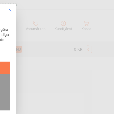
8 00 96 00
This button closes the dialog. Its functionality is identical to t
g
Sök
Varumärken
Kundtjänst
Kassa
 göra
ändiga
ydd
KAMPANJ
0
KR
0