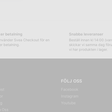
er betalning
Snabba leveranser
använder Svea Checkout för en
Beställ innan kl 14:00 (va
r betalning.
skickar vi samma dag föru
vi har produkten i lager.
FÖLJ OSS
nst
Facebook
or
Instagram
ng
Youtube
a Oss