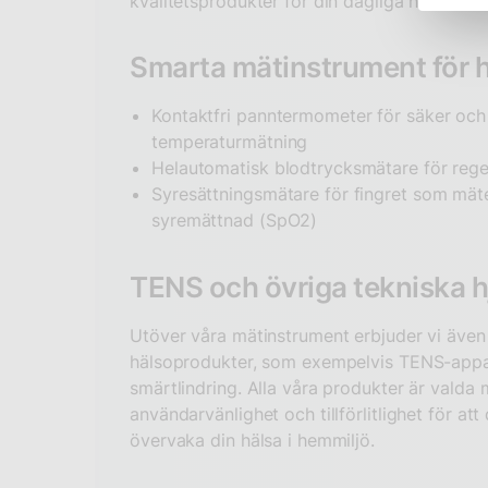
kvalitetsprodukter för din dagliga hälsokontr
Smarta mätinstrument för
Kontaktfri panntermometer för säker och
temperaturmätning
Helautomatisk blodtrycksmätare för reg
Syresättningsmätare för fingret som mät
syremättnad (SpO2)
TENS och övriga tekniska 
Utöver våra mätinstrument erbjuder vi även
hälsoprodukter, som exempelvis TENS-appar
smärtlindring. Alla våra produkter är valda
användarvänlighet och tillförlitlighet för at
övervaka din hälsa i hemmiljö.