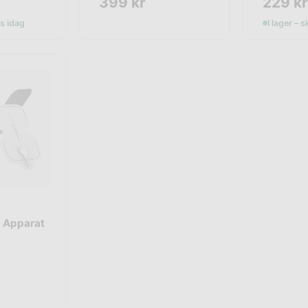
399
kr
229
kr
as idag
I lager – 
 Apparat