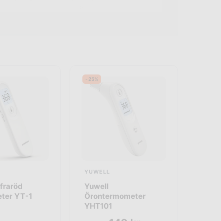
-25%
YUWELL
nfraröd
Yuwell
ter YT-1
Örontermometer
YHT101