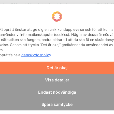
kt över 500 kr
Säker betalning
Snabba leveranser
Tel: 08-5
Integritetsinställnin
Käpprätt önskar att ge dig en unik kundupplevelse och för att kunna
 använder vi informationskapslar (cookies). Några av dessa är nödv
t nätbutiken ska fungera, andra bidrar till att du ska få en skräddars
velse. Genom att trycka ”Det är okej” godkänner du användandet av
EHAB
BAD OCH HYGIEN
HEMMA
KÄPP
MOBILITET
es.
pprätt's hela
dataskyddspolicy
.
t
Det är okej
Visa detaljer
lsa
Endast nödvändiga
instrument som hjälper dig
kert sätt. Från moderna
Spara samtycke
dtrycksmätare erbjuder vi