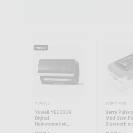
Populär
YUWELL
BERRY MED
Yuwell YE630CR
Berry Pulso
Digital
Med Stöd Fö
Helautomatisk
Bluetooth o
Blodtrycksmätare