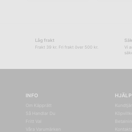
Låg frakt
Säk
Frakt 39 kr. Fri frakt över 500 kr.
Vi 
säke
INFO
HJÄLP
Om Käpprätt
Kundtjä
Så Handlar Du
Köpvillk
Fritt Val
Betalni
Våra Varumärken
Kontakt