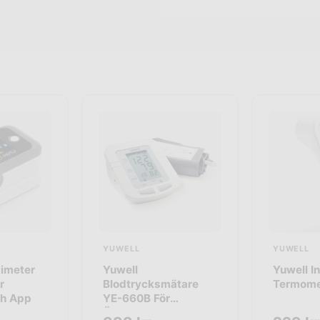
YUWELL
YUWELL
ximeter
Yuwell
Yuwell I
r
Blodtrycksmätare
Termome
ch App
YE-660B För
Överarm