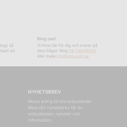
Ring oss!
rdag) så
Vi finns här för dig och svarar på
tsatt att
dina frågor. Ring
08-58009600
eller maila
info@kappratt.se
NYHETSBREV
Missa aldrig ett bra erbjudande!
Med vårt nyhetsbrev får du
erbjudanden, nyheter och
information.