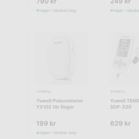
790
kr
249
kr
(allt-i-ett)
I lager – skickas idag
I lager – skick
YUWELL
YUWELL
Yuwell Pulsoximeter
Yuwell TENS
YX102 för finger
SDP-330
199
kr
629
kr
I lager – skickas idag