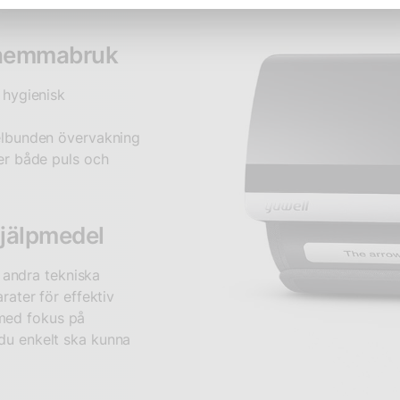
oll.
 hemmabruk
 hygienisk
elbunden övervakning
er både puls och
hjälpmedel
 andra tekniska
ater för effektiv
 med fokus på
t du enkelt ska kunna