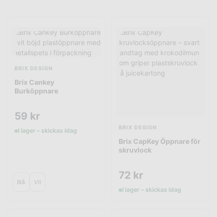
BRIX DESIGN
Brix Cankey
Burköppnare
59
kr
BRIX DESIGN
I lager – skickas idag
Brix CapKey Öppnare för
skruvlock
72
kr
Blå
Vit
I lager – skickas idag