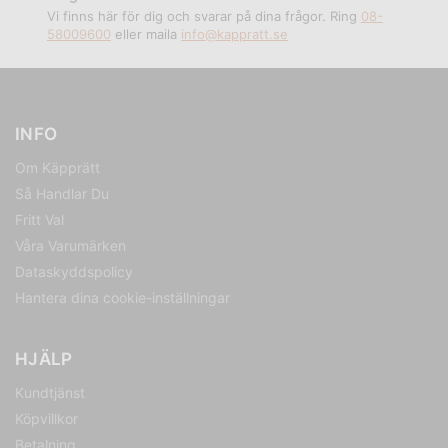
Vi finns här för dig och svarar på dina frågor. Ring
08-
58009600
eller maila
info@kappratt.se
INFO
Om Käpprätt
Så Handlar Du
Fritt Val
Våra Varumärken
Dataskyddspolicy
Hantera dina cookie-inställningar
HJÄLP
Kundtjänst
Köpvillkor
Betalning