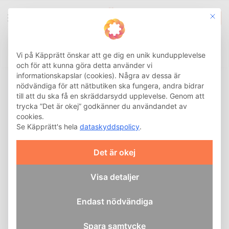
This b
0
Integritetsinställnin
Sök
Hem
Hemma
Kök
Öppnare
/
/
/
Vi på Käpprätt önskar att ge dig en unik kundupplevelse
och för att kunna göra detta använder vi
informationskapslar (cookies). Några av dessa är
Öppningshjälpmedel –
nödvändiga för att nätbutiken ska fungera, andra bidrar
smarta lösningar för
till att du ska få en skräddarsydd upplevelse. Genom att
trycka ”Det är okej” godkänner du användandet av
burkar och flaskor
cookies.
Se Käpprätt's hela
dataskyddspolicy
.
Vardagen innehåller
Det är okej
många förpackningar som
ska öppnas. För dig som
behöver extra kraft eller bättre grepp erbjuder vi ett brett
Visa detaljer
sortiment av praktiska öppningshjälpmedel. Genom smart
design avlastar dessa redskap dina fingrar och handleder
Endast nödvändiga
när du öppnar burkar, flaskor och andra förpackningar.
Spara samtycke
Upptäck vårt breda utbud av öppningshjälpmedel för