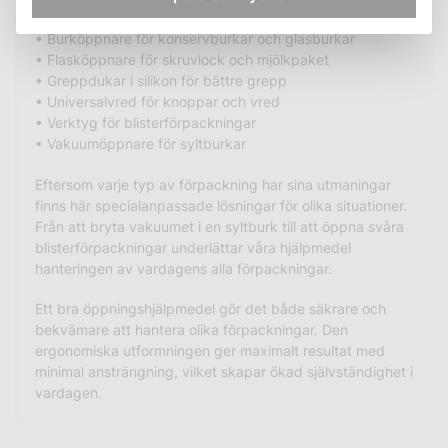
olika behov:
• Burköppnare för konservburkar och glasburkar
• Flasköppnare för skruvlock och mjölkpaket
• Greppdukar i silikon för bättre grepp
• Universalvred för knoppar och vred
• Verktyg för blisterförpackningar
• Vakuumöppnare för syltburkar
Eftersom varje typ av förpackning har sina utmaningar
finns här specialanpassade lösningar för olika situationer.
Från att bryta vakuumet i en syltburk till att öppna svåra
blisterförpackningar underlättar våra hjälpmedel
hanteringen av vardagens alla förpackningar.
Ett bra öppningshjälpmedel gör det både säkrare och
bekvämare att hantera olika förpackningar. Den
ergonomiska utformningen ger maximalt resultat med
minimal ansträngning, vilket skapar ökad självständighet i
vardagen.