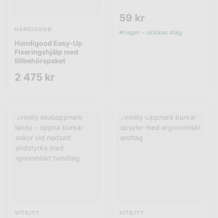
59
kr
HANDIGOOD
I lager – skickas idag
Handigood Easy-Up
Fixeringshjälp med
tillbehörspaket
2 475
kr
VITILITY
VITILITY