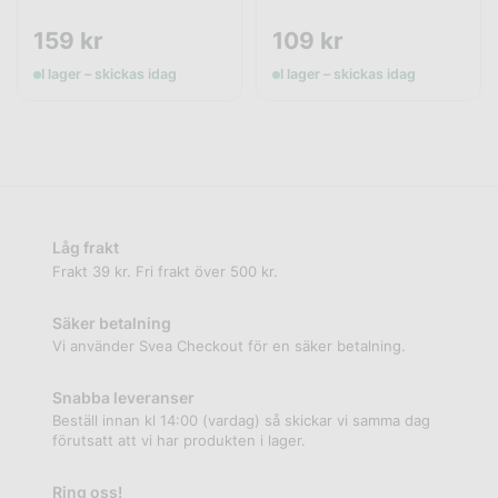
159
kr
109
kr
I lager – skickas idag
I lager – skickas idag
Låg frakt
Frakt 39 kr. Fri frakt över 500 kr.
Säker betalning
Vi använder Svea Checkout för en säker betalning.
Snabba leveranser
Beställ innan kl 14:00 (vardag) så skickar vi samma dag
förutsatt att vi har produkten i lager.
Ring oss!