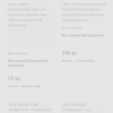
BRIX DESIGN
Brix Jarkey Burköppnare
119
kr
BRIX DESIGN
Brix Capoff Öppnare för
I lager – skickas idag
skruvlock
75
kr
I lager – skickas idag