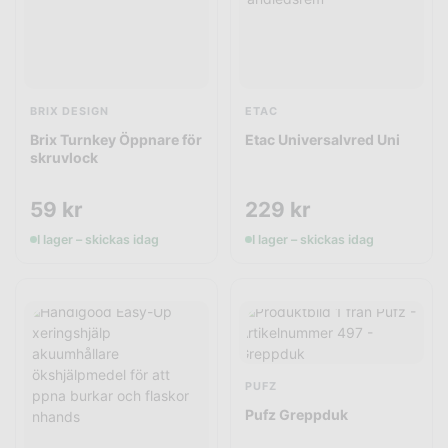
BRIX DESIGN
ETAC
Brix Turnkey Öppnare för
Etac Universalvred Uni
skruvlock
59
kr
229
kr
I lager – skickas idag
I lager – skickas idag
PUFZ
Pufz Greppduk