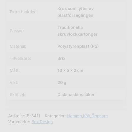
Krok som lyfter av
Extra funktion:
plastförseglingen
Traditionella
Passar:
skruvlockkartonger
Material:
Polystyrenplast (PS)
Tillverkare:
Brix
Mått:
13 x 5 x 2 cm
Vikt:
20 g
Skötsel:
Diskmaskinssäker
Artikelnr:
B-3411
Kategorier:
Hemma
,
Kök
,
Öppnare
Varumärke:
Brix Design