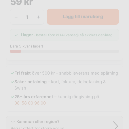
59
kr
−
+
Lägg till i varukorg
I lager
· beställ före kl 14 (vardag) så skickas den idag
Bara 5 kvar i lager!
✓
Fri frakt
över 500 kr – snabb leverans med spårning
✓
Säker betalning
– kort, faktura, delbetalning &
Swish
✓
25+ års erfarenhet
– kunnig rådgivning på
08-58 00 96 00
Kommun eller region?
Begär offert för större volym