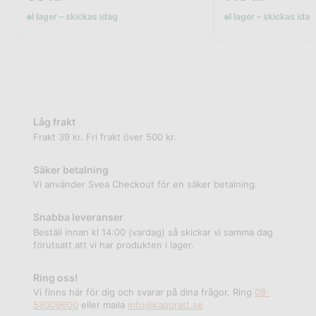
I lager – skickas idag
I lager – skickas idag
Låg frakt
Frakt 39 kr. Fri frakt över 500 kr.
Säker betalning
Vi använder Svea Checkout för en säker betalning.
Snabba leveranser
Beställ innan kl 14:00 (vardag) så skickar vi samma dag
förutsatt att vi har produkten i lager.
Ring oss!
Vi finns här för dig och svarar på dina frågor. Ring
08-
58009600
eller maila
info@kappratt.se