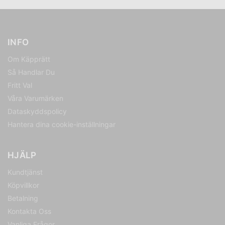
INFO
Om Käpprätt
Så Handlar Du
Fritt Val
Våra Varumärken
Dataskyddspolicy
Hantera dina cookie-inställningar
HJÄLP
Kundtjänst
Köpvillkor
Betalning
Kontakta Oss
Vanliga Frågor