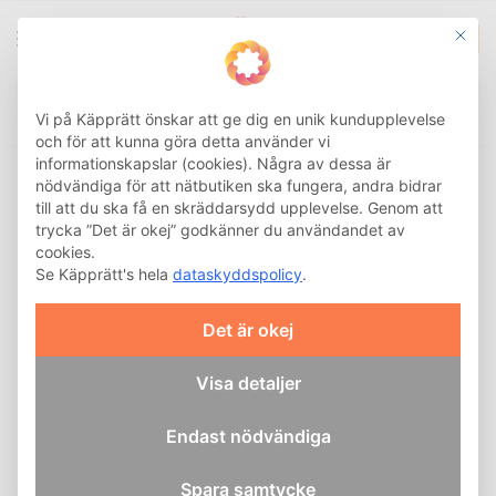
This b
0
Integritetsinställnin
Sök
Hem
Hemma
Kök
Öppnare
Brix Turnkey Öppnare för skruvlock
/
/
/
/
Vi på Käpprätt önskar att ge dig en unik kundupplevelse
och för att kunna göra detta använder vi
informationskapslar (cookies). Några av dessa är
nödvändiga för att nätbutiken ska fungera, andra bidrar
till att du ska få en skräddarsydd upplevelse. Genom att
trycka ”Det är okej” godkänner du användandet av
cookies.
Se Käpprätt's hela
dataskyddspolicy
.
Det är okej
Visa detaljer
Endast nödvändiga
Spara samtycke