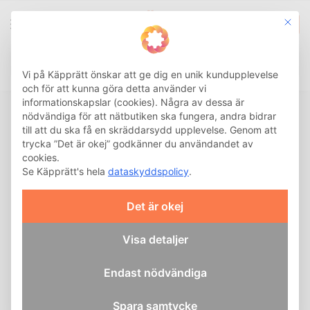
This b
0
Integritetsinställnin
Sök
Vi på Käpprätt önskar att ge dig en unik kundupplevelse
och för att kunna göra detta använder vi
informationskapslar (cookies). Några av dessa är
nödvändiga för att nätbutiken ska fungera, andra bidrar
Frakt & Leverans
till att du ska få en skräddarsydd upplevelse. Genom att
trycka ”Det är okej” godkänner du användandet av
cookies.
Fraktvillkor
Se Käpprätt's hela
dataskyddspolicy
.
Det är okej
Frakt: 39 kr för beställningar under 500
Visa detaljer
kr
Fri frakt för beställningar över 500 kr till
Endast nödvändiga
hela landet
Spara samtycke
Hemleverans: 99 kr (väljs i kassan)