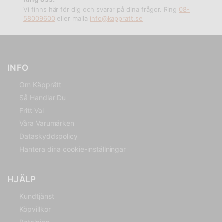
Vi finns här för dig och svarar på dina frågor. Ring
08-
58009600
eller maila
info@kappratt.se
INFO
Om Käpprätt
Så Handlar Du
Fritt Val
Våra Varumärken
Dataskyddspolicy
Hantera dina cookie-inställningar
HJÄLP
Kundtjänst
Köpvillkor
Betalning