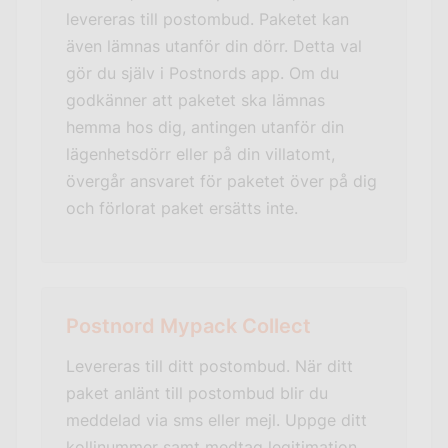
levereras till postombud. Paketet kan
även lämnas utanför din dörr. Detta val
gör du själv i Postnords app. Om du
godkänner att paketet ska lämnas
hemma hos dig, antingen utanför din
lägenhetsdörr eller på din villatomt,
övergår ansvaret för paketet över på dig
och förlorat paket ersätts inte.
Postnord Mypack Collect
Levereras till ditt postombud. När ditt
paket anlänt till postombud blir du
meddelad via sms eller mejl. Uppge ditt
kollinummer samt medtag legitimation