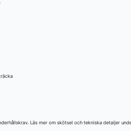
r
sträcka
ka underhållskrav. Läs mer om skötsel och tekniska detaljer un