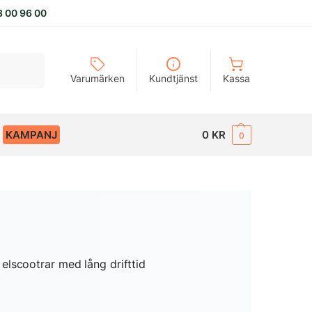
8 00 96 00
Sök
Varumärken
Kundtjänst
Kassa
KAMPANJ
0
KR
0