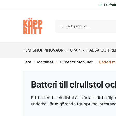
Fri fra
HEM
SHOPPINGVAGN
CPAP
HÄLSA OCH R
Hem
Mobilitet
Tillbehör Mobilitet
Batteri m
/
/
/
Batteri till elrullstol 
Ett batteri till elrullstol är hjärtat i ditt hjä
underhåll är avgörande för optimal prestand