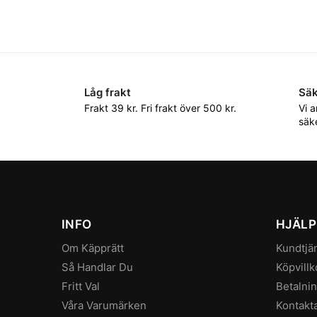
Låg frakt
Säk
Frakt 39 kr. Fri frakt över 500 kr.
Vi 
säke
INFO
HJÄLP
Om Käpprätt
Kundtjä
Så Handlar Du
Köpvillk
Fritt Val
Betalni
Våra Varumärken
Kontakt