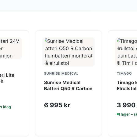
SUNRISE MEDICAL
TIMAGO
ri Lite
ch
Sunrise Medical
Timago B
Batteri Q50 R Carbon
Elrullstol
6 995
kr
3 990
as idag
I lager – 