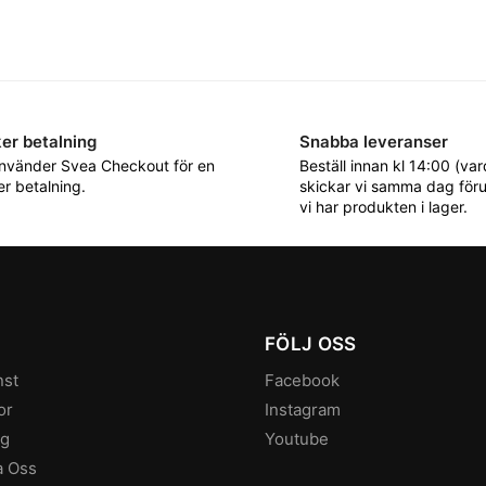
er betalning
Snabba leveranser
använder Svea Checkout för en
Beställ innan kl 14:00 (va
r betalning.
skickar vi samma dag föru
vi har produkten i lager.
FÖLJ OSS
nst
Facebook
or
Instagram
ng
Youtube
a Oss