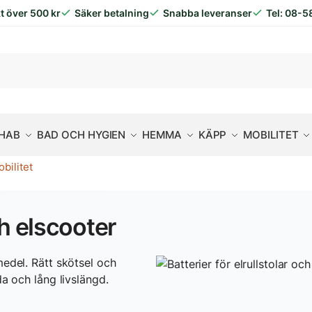
kt över 500 kr
Säker betalning
Snabba leveranser
Tel: 08-5
EHAB
BAD OCH HYGIEN
HEMMA
KÄPP
MOBILITET
obilitet
och elscooter
lpmedel. Rätt skötsel och
a och lång livslängd.