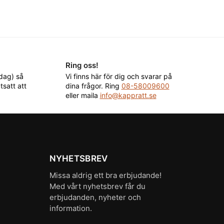
Ring oss!
rdag) så
Vi finns här för dig och svarar på
tsatt att
dina frågor. Ring
08-58009600
eller maila
info@kappratt.se
NYHETSBREV
Missa aldrig ett bra erbjudande!
Med vårt nyhetsbrev får du
erbjudanden, nyheter och
information.