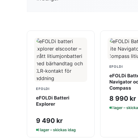
EFOLDI
eFOLDi Batte
Navigator o
Compass
EFOLDI
8 990
kr
eFOLDi Batteri
Explorer
I lager – skick
9 490
kr
I lager – skickas idag