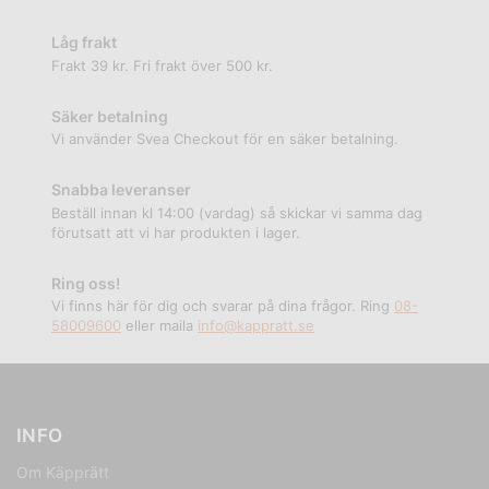
Låg frakt
Frakt 39 kr. Fri frakt över 500 kr.
Säker betalning
Vi använder Svea Checkout för en säker betalning.
Snabba leveranser
Beställ innan kl 14:00 (vardag) så skickar vi samma dag
förutsatt att vi har produkten i lager.
Ring oss!
Vi finns här för dig och svarar på dina frågor. Ring
08-
58009600
eller maila
info@kappratt.se
INFO
Om Käpprätt