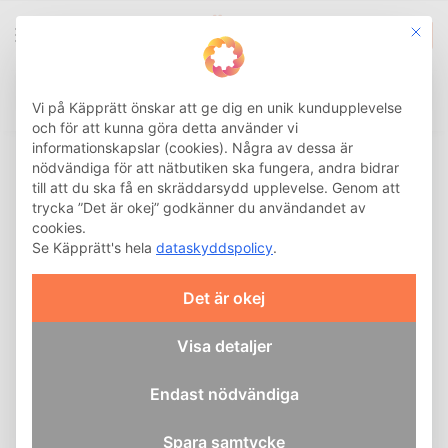
This b
0
Integritetsinställnin
Sök
Hem
Hälsa och Rehab
Ortos och stöd
Nacke
/
/
/
Vi på Käpprätt önskar att ge dig en unik kundupplevelse
och för att kunna göra detta använder vi
informationskapslar (cookies). Några av dessa är
Nackkrage och nackstöd
nödvändiga för att nätbutiken ska fungera, andra bidrar
till att du ska få en skräddarsydd upplevelse. Genom att
Nackkrage och nackstöd
trycka ”Det är okej” godkänner du användandet av
är effektiva hjälpmedel vid
cookies.
Se Käpprätt's hela
dataskyddspolicy
.
nacksmärta och besvär.
Vårt sortiment omfattar
anatomiskt utformade
Det är okej
stödkragar som hjälper
dig att avlasta och
Visa detaljer
stabilisera nacken.
Endast nödvändiga
Vanliga orsaker
till nackbesvär
Spara samtycke