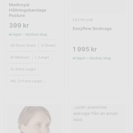
Mediroyal
Hållningsbandage
Posture
EEZYFLOW
399
kr
Eezyflow Sovkrage
I lager – skickas idag
XS (Extra Small)
S (Small)
1 995
kr
M (Medium)
L (Large)
I lager – skickas idag
XL (Extra Large)
XXL (2×Extra Large)