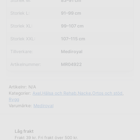
Storlek M:
83–91 cm
Storlek L:
91–99 cm
Storlek XL:
99–107 cm
Storlek XXL:
107–115 cm
Tillverkare:
Mediroyal
Artikelnummer:
MR04922
Artikelnr:
N/A
Kategorier:
Axel
,
Hälsa och Rehab
,
Nacke
,
Ortos och stöd
,
Rygg
Varumärke:
Mediroyal
Låg frakt
Frakt 39 kr. Fri frakt över 500 kr.