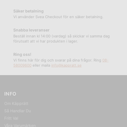
Säker betalning
Vi använder Svea Checkout för en säker betalning.
Snabba leveranser
Beställ innan kl 14:00 (vardag) så skickar vi samma dag
förutsatt att vi har produkten i lager.
Ring oss!
Vi finns här för dig och svarar på dina frågor. Ring
08-
58009600
eller maila
info@kappratt.se
INFO
Om Käpprätt
Så Handlar Du
Fritt Val
Våra Varumärken