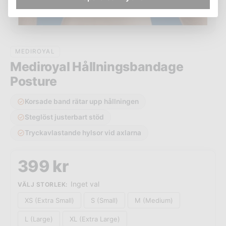
MEDIROYAL
Mediroyal Hållningsbandage
Posture
Korsade band rätar upp hållningen
Steglöst justerbart stöd
Tryckavlastande hylsor vid axlarna
399
kr
Inget val
VÄLJ STORLEK
:
XS (Extra Small)
S (Small)
M (Medium)
L (Large)
XL (Extra Large)