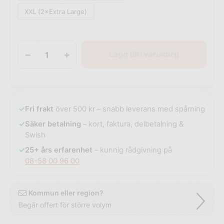
XXL (2×Extra Large)
−
+
Lägg till i varukorg
✓
Fri frakt
över 500 kr – snabb leverans med spårning
✓
Säker betalning
– kort, faktura, delbetalning &
Swish
✓
25+ års erfarenhet
– kunnig rådgivning på
08-58 00 96 00
Kommun eller region?
Begär offert för större volym