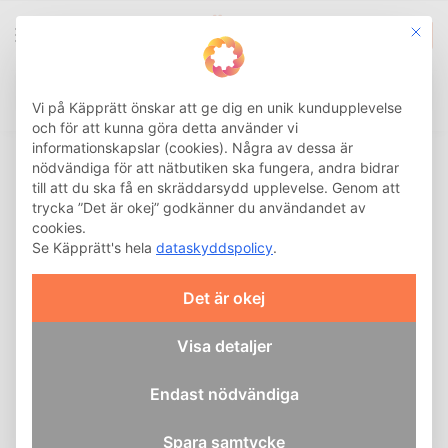
This b
0
Integritetsinställnin
Sök
Hem
Hälsa och Rehab
Ortos och stöd
Axel
Mediroyal Hållningsbandage Posture
/
/
/
/
Vi på Käpprätt önskar att ge dig en unik kundupplevelse
och för att kunna göra detta använder vi
informationskapslar (cookies). Några av dessa är
nödvändiga för att nätbutiken ska fungera, andra bidrar
till att du ska få en skräddarsydd upplevelse. Genom att
trycka ”Det är okej” godkänner du användandet av
cookies.
Se Käpprätt's hela
dataskyddspolicy
.
Det är okej
Visa detaljer
Endast nödvändiga
Spara samtycke