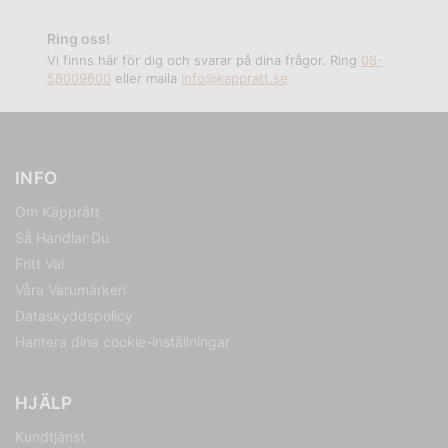
Ring oss!
Vi finns här för dig och svarar på dina frågor. Ring
08-
58009600
eller maila
info@kappratt.se
INFO
Om Käpprätt
Så Handlar Du
Fritt Val
Våra Varumärken
Dataskyddspolicy
Hantera dina cookie-inställningar
HJÄLP
Kundtjänst