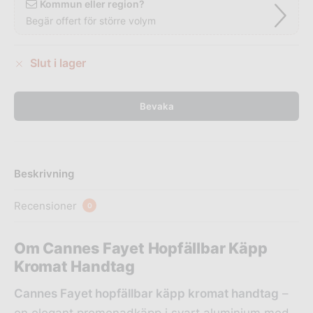
Kommun eller region?
Begär offert för större volym
Slut i lager
Bevaka
Beskrivning
Recensioner
0
Om Cannes Fayet Hopfällbar Käpp
Kromat Handtag
Cannes Fayet hopfällbar käpp kromat handtag
–
en elegant promenadkäpp i svart aluminium med