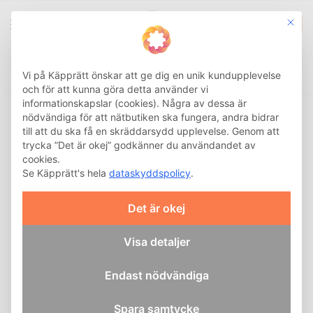
This b
0
Integritetsinställnin
Sök
Hem
Käpp
Hopfällbar käpp
Aluminiumkäpp Hoppfällbar
/
/
/
Vi på Käpprätt önskar att ge dig en unik kundupplevelse
och för att kunna göra detta använder vi
informationskapslar (cookies). Några av dessa är
nödvändiga för att nätbutiken ska fungera, andra bidrar
till att du ska få en skräddarsydd upplevelse. Genom att
trycka ”Det är okej” godkänner du användandet av
cookies.
Se Käpprätt's hela
dataskyddspolicy
.
Det är okej
Visa detaljer
Endast nödvändiga
Spara samtycke