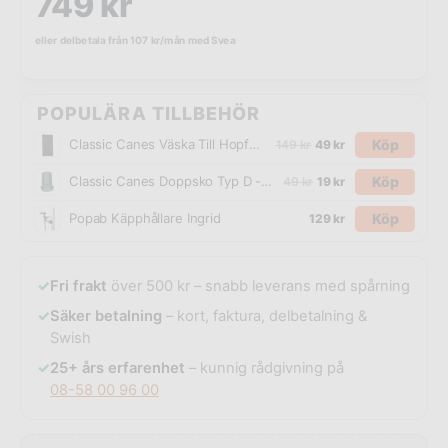
749
kr
eller delbetala från
107
kr
/mån med Svea
POPULÄRA TILLBEHÖR
Köp
Classic Canes Väska Till Hopfällbar Käpp Quiltad Svart
149
kr
49
kr
Köp
Classic Canes Doppsko Typ D - 16 mm
49
kr
19
kr
Köp
Popab Käpphållare Ingrid
129
kr
✓
Fri frakt
över 500 kr – snabb leverans med spårning
✓
Säker betalning
– kort, faktura, delbetalning &
Swish
✓
25+ års erfarenhet
– kunnig rådgivning på
08-58 00 96 00