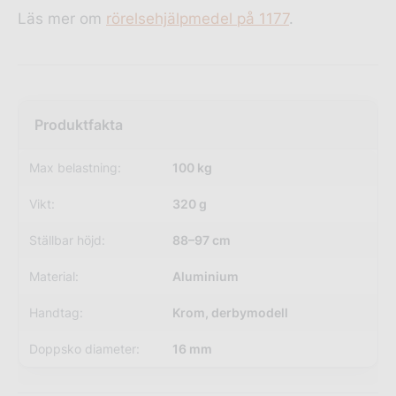
Läs mer om
rörelsehjälpmedel på 1177
.
Max belastning:
100 kg
Vikt:
320 g
Ställbar höjd:
88–97 cm
Material:
Aluminium
Handtag:
Krom, derbymodell
Doppsko diameter:
16 mm