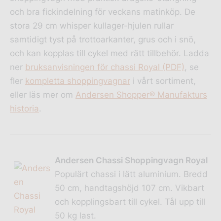
och bra fickindelning för veckans matinköp. De
stora 29 cm whisper kullager-hjulen rullar
samtidigt tyst på trottoarkanter, grus och i snö,
och kan kopplas till cykel med rätt tillbehör. Ladda
ner
bruksanvisningen för chassi Royal (PDF)
, se
fler
kompletta shoppingvagnar
i vårt sortiment,
eller läs mer om
Andersen Shopper® Manufakturs
historia
.
Andersen Chassi Shoppingvagn Royal
Populärt chassi i lätt aluminium. Bredd
50 cm, handtagshöjd 107 cm. Vikbart
och kopplingsbart till cykel. Tål upp till
50 kg last.