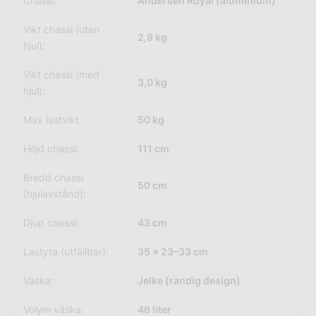
Chassi:
Andersen Royal (aluminium)
Vikt chassi (utan
2,9 kg
hjul):
Vikt chassi (med
3,0 kg
hjul):
Max lastvikt:
50 kg
Höjd chassi:
111 cm
Bredd chassi
50 cm
(hjulavstånd):
Djup chassi:
43 cm
Lastyta (utfällbar):
35 × 23–33 cm
Väska:
Jelke (randig design)
Volym väska:
46 liter