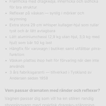
Framficka med dragkedja, innerficka och sidficka
för bra struktur
Reflexer på väskan — synlig i mörker och
skymning
Extra stora 29 cm whisper kullager-hjul som rullar
tyst och är lätt avtagbara
Lätt aluminiumchassi (2,9 kg utan hjul, 3,0 kg med
hjul) som bär 50 kg last
Hängfix för varuvagn i butiken samt utfällbar pirra-
funktion
Väskan plattas ihop helt för förvaring när den inte
används
3 års fabriksgaranti — tillverkad i Tyskland av
Andersen sedan 1958
Vem passar dramaten med ränder och reflexer?
Vagnen passar dig som vill ha en stilren randig
shoppingvagn med praktisk dragsko-stängning