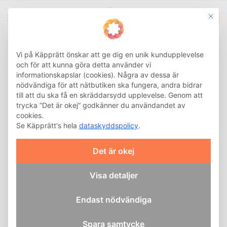
This b
0
Integritetsinställnin
Sök
Hem
Shoppingvagn
Komplett shoppingvagn
Stora hjul
/
/
/
Vi på Käpprätt önskar att ge dig en unik kundupplevelse
och för att kunna göra detta använder vi
informationskapslar (cookies). Några av dessa är
nödvändiga för att nätbutiken ska fungera, andra bidrar
till att du ska få en skräddarsydd upplevelse. Genom att
trycka ”Det är okej” godkänner du användandet av
cookies.
Se Käpprätt's hela
dataskyddspolicy
.
Det är okej
Visa detaljer
Endast nödvändiga
Spara samtycke