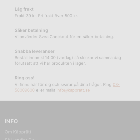
Låg frakt
Frakt 39 kr. Fri frakt över 500 kr.
Säker betalning
Vi använder Svea Checkout för en säker betalning.
Snabba leveranser
Beställ innan kl 14:00 (vardag) så skickar vi samma dag
förutsatt att vi har produkten i lager.
Ring oss!
Vi finns här för dig och svarar på dina frågor. Ring
08-
58009600
eller maila
info@kappratt.se
INFO
Om Käpprätt
Så Handlar Du