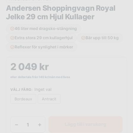
Andersen Shoppingvagn Royal
Jelke 29 cm Hjul Kullager
46 liter med dragsko-stängning
Extra stora 29 cm kullagerhjul
Bär upp till 50 kg
Reflexer för synlighet i mörker
2 049
kr
eller delbetala från
140
kr
/mån med Svea
Inget val
VÄLJ FÄRG
:
Bordeaux
Antracit
−
+
Lägg till i varukorg