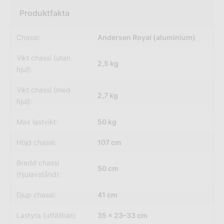
Chassi:
Andersen Royal (aluminium)
Vikt chassi (utan
2,5 kg
hjul):
Vikt chassi (med
2,7 kg
hjul):
Max lastvikt:
50 kg
Höjd chassi:
107 cm
Bredd chassi
50 cm
(hjulavstånd):
Djup chassi:
41 cm
Lastyta (utfällbar):
35 × 23–33 cm