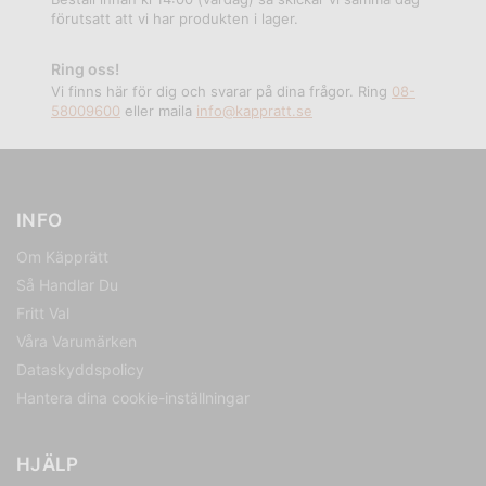
förutsatt att vi har produkten i lager.
Ring oss!
Vi finns här för dig och svarar på dina frågor. Ring
08-
58009600
eller maila
info@kappratt.se
INFO
Om Käpprätt
Så Handlar Du
Fritt Val
Våra Varumärken
Dataskyddspolicy
Hantera dina cookie-inställningar
HJÄLP