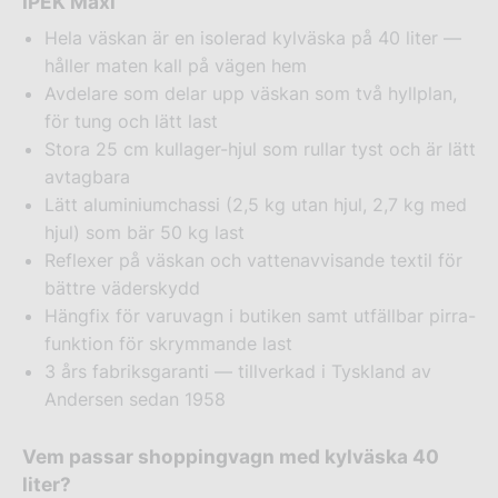
IPEK Maxi
Hela väskan är en isolerad kylväska på 40 liter —
håller maten kall på vägen hem
Avdelare som delar upp väskan som två hyllplan,
för tung och lätt last
Stora 25 cm kullager-hjul som rullar tyst och är lätt
avtagbara
Lätt aluminiumchassi (2,5 kg utan hjul, 2,7 kg med
hjul) som bär 50 kg last
Reflexer på väskan och vattenavvisande textil för
bättre väderskydd
Hängfix för varuvagn i butiken samt utfällbar pirra-
funktion för skrymmande last
3 års fabriksgaranti — tillverkad i Tyskland av
Andersen sedan 1958
Vem passar shoppingvagn med kylväska 40
liter?