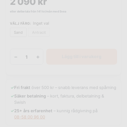
2 090
kr
eller delbetala från
141
kr
/mån med Svea
Inget val
VÄLJ FÄRG
:
Sand
Antracit
−
+
Lägg till i varukorg
✓
Fri frakt
över 500 kr – snabb leverans med spårning
✓
Säker betalning
– kort, faktura, delbetalning &
Swish
✓
25+ års erfarenhet
– kunnig rådgivning på
08-58 00 96 00