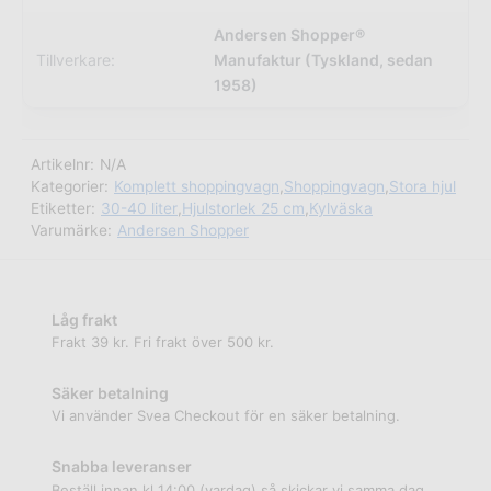
Andersen Shopper®
Tillverkare:
Manufaktur (Tyskland, sedan
1958)
Artikelnr:
N/A
Kategorier:
Komplett shoppingvagn
,
Shoppingvagn
,
Stora hjul
Etiketter:
30-40 liter
,
Hjulstorlek 25 cm
,
Kylväska
Varumärke:
Andersen Shopper
Låg frakt
Frakt 39 kr. Fri frakt över 500 kr.
Säker betalning
Vi använder Svea Checkout för en säker betalning.
Snabba leveranser
Beställ innan kl 14:00 (vardag) så skickar vi samma dag