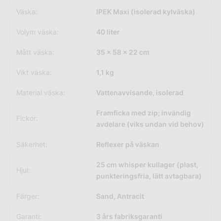
Väska:
IPEK Maxi (isolerad kylväska)
Volym väska:
40 liter
Mått väska:
35 × 58 × 22 cm
Vikt väska:
1,1 kg
Material väska:
Vattenavvisande, isolerad
Framficka med zip; invändig
Fickor:
avdelare (viks undan vid behov)
Säkerhet:
Reflexer på väskan
25 cm whisper kullager (plast,
Hjul:
punkteringsfria, lätt avtagbara)
Färger:
Sand, Antracit
Garanti:
3 års fabriksgaranti