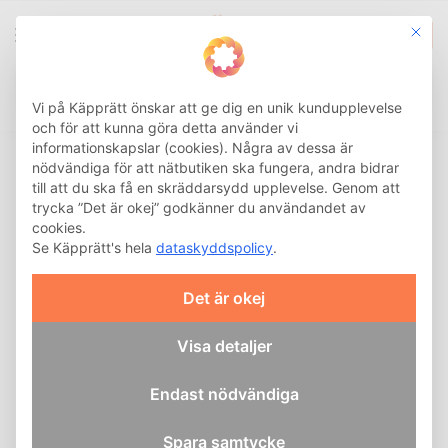
This b
0
Integritetsinställnin
Sök
Hem
Shoppingvagn
Komplett shoppingvagn
Stora hjul
/
/
/
Vi på Käpprätt önskar att ge dig en unik kundupplevelse
och för att kunna göra detta använder vi
informationskapslar (cookies). Några av dessa är
nödvändiga för att nätbutiken ska fungera, andra bidrar
till att du ska få en skräddarsydd upplevelse. Genom att
trycka ”Det är okej” godkänner du användandet av
cookies.
Se Käpprätt's hela
dataskyddspolicy
.
Det är okej
Visa detaljer
Endast nödvändiga
Spara samtycke