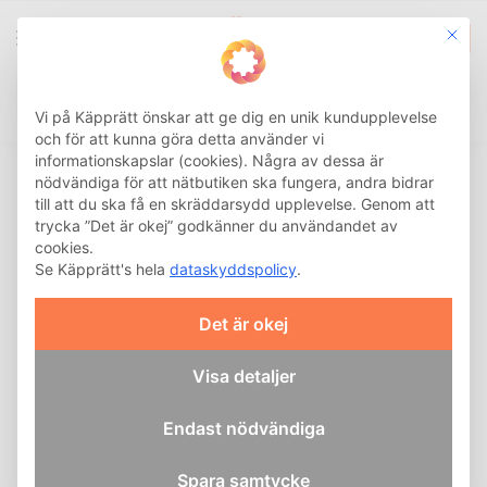
This b
0
Integritetsinställnin
Sök
Hem
Bad och hygien
Inkontinens
TENA Silhouette Noir Normal (26-pack)
/
/
/
Vi på Käpprätt önskar att ge dig en unik kundupplevelse
och för att kunna göra detta använder vi
informationskapslar (cookies). Några av dessa är
nödvändiga för att nätbutiken ska fungera, andra bidrar
till att du ska få en skräddarsydd upplevelse. Genom att
trycka ”Det är okej” godkänner du användandet av
cookies.
Se Käpprätt's hela
dataskyddspolicy
.
Det är okej
Visa detaljer
Endast nödvändiga
Spara samtycke