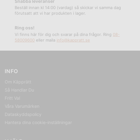
Snabba leveranser
Beställ innan kl 14:00 (vardag) så skickar vi samma dag
förutsatt att vi har produkten i lager.
Ring oss!
Vi finns här för dig och svarar på dina frågor. Ring
08-
58009600
eller maila
info@kappratt.se
INFO
Om Käpprätt
Så Handlar Du
Fritt Val
Våra Varumärken
Dataskyddspolicy
Hantera dina cookie-inställningar