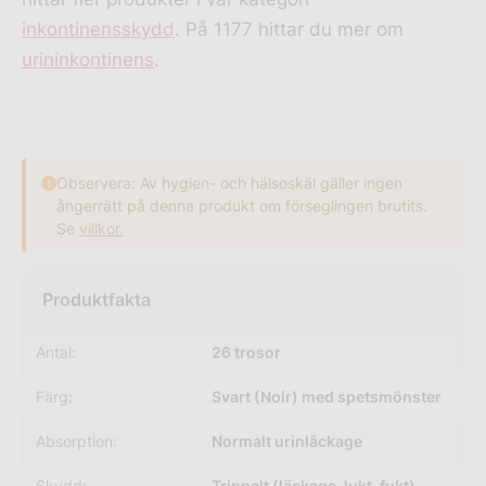
inkontinensskydd
. På 1177 hittar du mer om
urininkontinens
.
Observera: Av hygien- och hälsoskäl gäller ingen
ångerrätt på denna produkt om förseglingen brutits.
Se
villkor.
Antal:
26 trosor
Färg:
Svart (Noir) med spetsmönster
Absorption:
Normalt urinläckage
Skydd:
Trippelt (läckage, lukt, fukt)