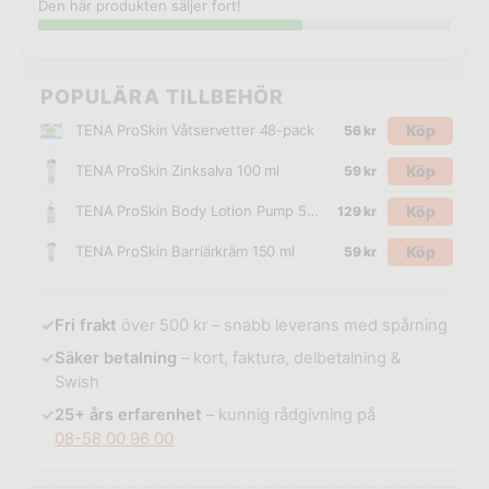
Den här produkten säljer fort!
POPULÄRA TILLBEHÖR
Köp
TENA ProSkin Våtservetter 48-pack
56
kr
Köp
TENA ProSkin Zinksalva 100 ml
59
kr
Köp
TENA ProSkin Body Lotion Pump 500 ml
129
kr
Köp
TENA ProSkin Barriärkräm 150 ml
59
kr
✓
Fri frakt
över 500 kr – snabb leverans med spårning
✓
Säker betalning
– kort, faktura, delbetalning &
Swish
✓
25+ års erfarenhet
– kunnig rådgivning på
08-58 00 96 00