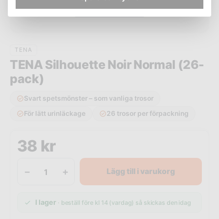
TENA
TENA Silhouette Noir Normal (26-
pack)
Svart spetsmönster – som vanliga trosor
För lätt urinläckage
26 trosor per förpackning
38
kr
−
+
Lägg till i varukorg
I lager
· beställ före kl 14 (vardag) så skickas den idag