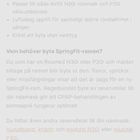
Passar till både AirFit N30i näsmask och P30i
näskuddemask
Luftslang upptill för samtidigt större rörelsefrihet i
sängen
Enkel att byta utan verktyg
Vem behöver byta SpringFit-ramen?
Du som har en Resmed N30i eller P30i och märker
slitage på ramen bör byta ut den. Revor, sprickor
eller missfärgningar visar att det är dags för en ny
SpringFit-ram. Regelbundet byte av reservdelar till
din näsmask gör att CPAP-behandlingen av
sömnapné fungerar optimalt.
Du hittar även andra reservdelar till din näsmask:
huvudband
,
knärör
och
mjukdel N30i
eller
mjukdel
P30i
.