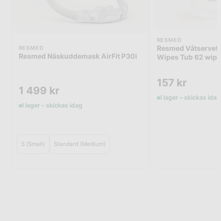
RESMED
Resmed Våtservet
RESMED
Resmed Näskuddemask AirFit P30i
Wipes Tub 62 wipe
157
kr
1 499
kr
I lager – skickas idag
I lager – skickas idag
S (Small)
Standard (Medium)