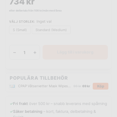
734
kr
eller delbetala från
106
kr
/mån med Svea
Inget val
VÄLJ STORLEK
:
S (Small)
Standard (Medium)
−
+
Lägg till i varukorg
POPULÄRA TILLBEHÖR
Köp
CPAP Våtservetter Mask Wipes 72-pack | 100% bomull
99
kr
69
kr
✓
Fri frakt
över 500 kr – snabb leverans med spårning
✓
Säker betalning
– kort, faktura, delbetalning &