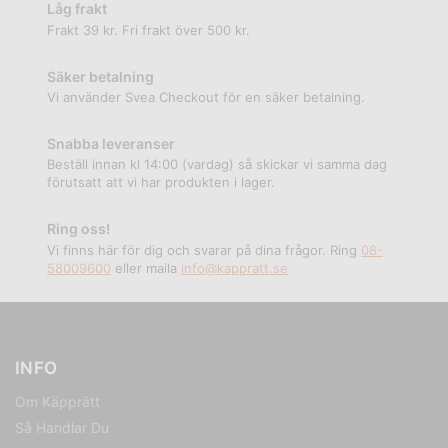
Låg frakt
Frakt 39 kr. Fri frakt över 500 kr.
Säker betalning
Vi använder Svea Checkout för en säker betalning.
Snabba leveranser
Beställ innan kl 14:00 (vardag) så skickar vi samma dag
förutsatt att vi har produkten i lager.
Ring oss!
Vi finns här för dig och svarar på dina frågor. Ring
08-
58009600
eller maila
info@kappratt.se
INFO
Om Käpprätt
Så Handlar Du