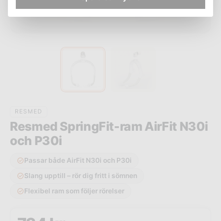
RESMED
Resmed SpringFit-ram AirFit N30i
och P30i
Passar både AirFit N30i och P30i
Slang upptill – rör dig fritt i sömnen
Flexibel ram som följer rörelser