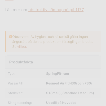
Läs mer om
obstruktiv sömnapné på 1177
.
Observera: Av hygien- och hälsoskäl gäller ingen
ångerrätt på denna produkt om förseglingen brutits.
Se
villkor.
Typ:
SpringFit-ram
Passar till:
Resmed AirFit N30i och P30i
Storlekar:
S (Small), Standard (Medium)
Slangplacering:
Upptill på huvudet