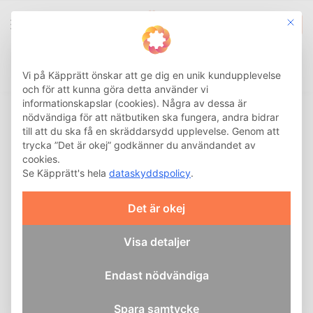
This b
0
Integritetsinställnin
Sök
Hem
CPAP
Reservdelar CPAP-mask
Maskdelar
Re
/
/
/
Vi på Käpprätt önskar att ge dig en unik kundupplevelse
och för att kunna göra detta använder vi
informationskapslar (cookies). Några av dessa är
nödvändiga för att nätbutiken ska fungera, andra bidrar
till att du ska få en skräddarsydd upplevelse. Genom att
trycka ”Det är okej” godkänner du användandet av
cookies.
Se Käpprätt's hela
dataskyddspolicy
.
Det är okej
Visa detaljer
Endast nödvändiga
Spara samtycke