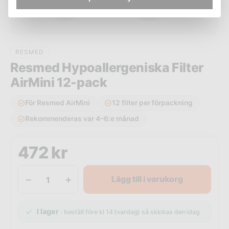
RESMED
Resmed Hypoallergeniska Filter
AirMini 12-pack
För Resmed AirMini
12 filter per förpackning
Rekommenderas var 4–6:e månad
472
kr
−
+
Lägg till i varukorg
I lager
· beställ före kl 14 (vardag) så skickas den idag