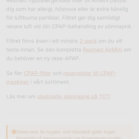
Resmed hypoallergeniska filter till AirMini passar
dig som har allergi, hösnuva eller är extra känslig
för luftburna partiklar. Filtret ger dig samtidigt
renare luft vid din CPAP-behandling av sömnapné.
Filtret finns även i ett mindre
2-pack
om du vill
testa innan. Se den kompletta
Resmed AirMini
om
du behöver en ny rese-APAP.
Se fler
CPAP-filter
och
reservdelar till CPAP-
maskiner
i vårt sortiment.
Läs mer om
obstruktiv sömnapné på 1177
.
Observera: Av hygien- och hälsoskäl gäller ingen
ångerrätt på denna produkt om förseglingen brutits.