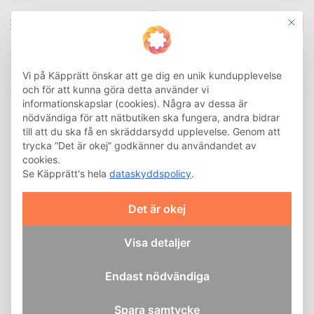
This b
0
Integritetsinställnin
Sök
Hem
CPAP
Reservdelar CPAP-maskin
Filter
Resme
/
/
/
/
Vi på Käpprätt önskar att ge dig en unik kundupplevelse
och för att kunna göra detta använder vi
informationskapslar (cookies). Några av dessa är
nödvändiga för att nätbutiken ska fungera, andra bidrar
till att du ska få en skräddarsydd upplevelse. Genom att
trycka ”Det är okej” godkänner du användandet av
cookies.
Se Käpprätt's hela
dataskyddspolicy
.
Det är okej
Visa detaljer
Endast nödvändiga
Spara samtycke