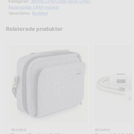
Kategorier:
Airmini
,
CPAP
,
Filter
,
Rese-CPAP
,
Reservdelar CPAP-maskin
Varumärke:
ResMed
Relaterade produkter
RESMED
RESMED