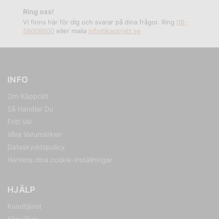
Ring oss!
Vi finns här för dig och svarar på dina frågor. Ring
08-
58009600
eller maila
info@kappratt.se
INFO
Om Käpprätt
Så Handlar Du
Fritt Val
Våra Varumärken
Dataskyddspolicy
Hantera dina cookie-inställningar
HJÄLP
Kundtjänst
Köpvillkor