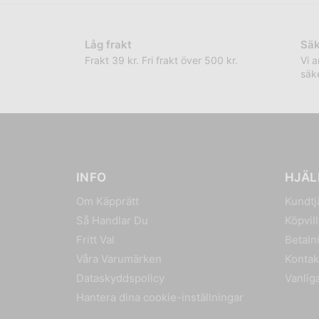
Låg frakt
Säk
Frakt 39 kr. Fri frakt över 500 kr.
Vi 
säke
INFO
HJÄL
Om Käpprätt
Kundtj
Så Handlar Du
Köpvil
Fritt Val
Betaln
Våra Varumärken
Kontak
Dataskyddspolicy
Vanlig
Hantera dina cookie-inställningar