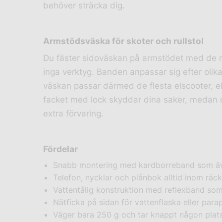
behöver sträcka dig.
Armstödsväska för skoter och rullstol
Du fäster sidoväskan på armstödet med de 
inga verktyg. Banden anpassar sig efter oli
väskan passar därmed de flesta elscooter, elr
facket med lock skyddar dina saker, medan 
extra förvaring.
Fördelar
Snabb montering med kardborreband som äv
Telefon, nycklar och plånbok alltid inom räc
Vattentålig konstruktion med reflexband som
Nätficka på sidan för vattenflaska eller para
Väger bara 250 g och tar knappt någon plat