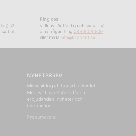
Ring oss!
rdag) så
Vi finns här för dig och svarar på
tsatt att
dina frågor. Ring
08-58009600
eller maila
info@kappratt.se
NYHETSBREV
Missa aldrig ett bra erbjudande!
Med vårt nyhetsbrev får du
erbjudanden, nyheter och
information.
Prenumerera