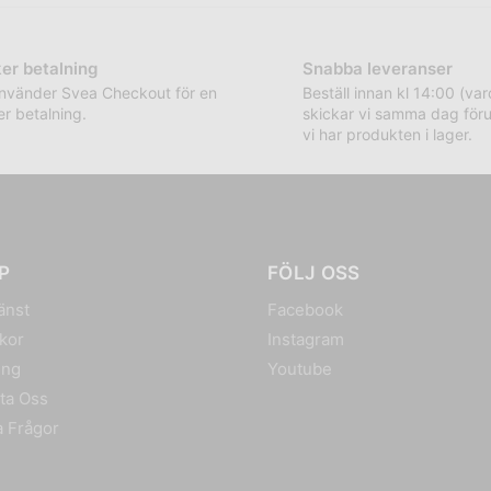
er betalning
Snabba leveranser
använder Svea Checkout för en
Beställ innan kl 14:00 (va
r betalning.
skickar vi samma dag föru
vi har produkten i lager.
P
FÖLJ OSS
änst
Facebook
lkor
Instagram
ing
Youtube
ta Oss
a Frågor