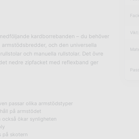
Fack
Vikt:
medföljande kardborrebanden – du behöver
ka armstödsbredder, och den universella
Mate
ullstolar och manuella rullstolar. Det övre
det nedre zipfacket med reflexband ger
Pass
en passar olika armstödstyper
khåll på armstödet
 också ökar synligheten
ply
s på skotern