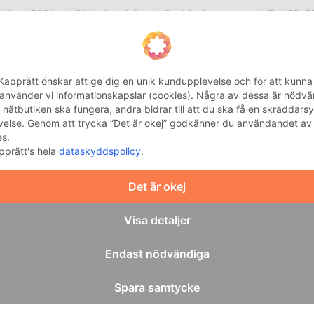
kt över 500 kr
Säker betalning
Snabba leveranser
Tel: 08-5
Integritetsinställnin
Käpprätt önskar att ge dig en unik kundupplevelse och för att kunna
 använder vi informationskapslar (cookies). Några av dessa är nödv
t nätbutiken ska fungera, andra bidrar till att du ska få en skräddars
velse. Genom att trycka ”Det är okej” godkänner du användandet av
EHAB
BAD OCH HYGIEN
HEMMA
KÄPP
MOBILITET
es.
pprätt's hela
dataskyddspolicy
.
bilitet
RBP Sidoväska Universal
/
Det är okej
RBP
RBP Si
Visa detaljer
Endast nödvändiga
Kardborre – 
Två fack + n
Spara samtycke