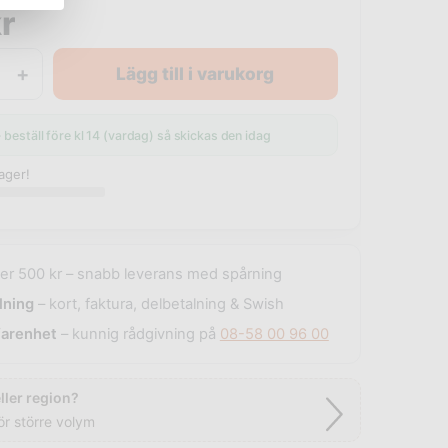
r
+
Lägg till i varukorg
· beställ före kl 14 (vardag) så skickas den idag
lager!
er 500 kr – snabb leverans med spårning
lning
– kort, faktura, delbetalning & Swish
farenhet
– kunnig rådgivning på
08-58 00 96 00
ler region?
ör större volym