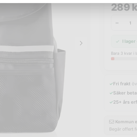
289
k
−
I lager
Bara 3 kvar i 
✓
Fri frakt
öv
✓
Säker beta
✓
25+ års er
Kommun el
Begär offert f