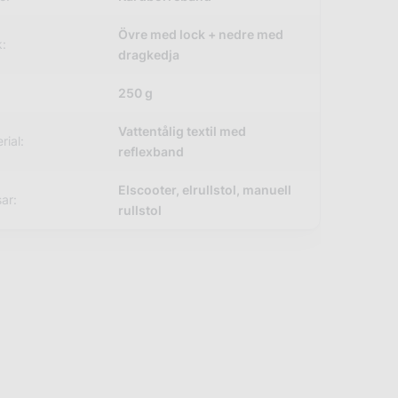
Övre med lock + nedre med
:
dragkedja
250 g
Vattentålig textil med
rial:
reflexband
Elscooter, elrullstol, manuell
ar:
rullstol