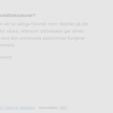
obilitetsskoter?
m vill ha viktiga föremål inom räckhåll på din
n stor väska, eftersom sidoväskan ger direkt
ck vare den universella passformen fungerar
armstöd.
timent.
et
,
Tillbehör Mobilitet
Varumärke:
RBP