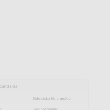
Sidoväska för armstöd
e:
Kardborreband