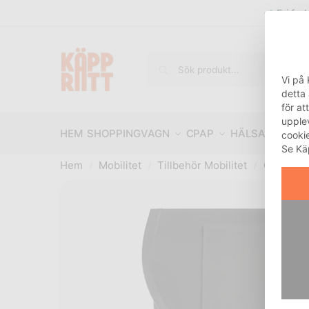
Fri fra
Vi på 
detta
för at
upple
HEM
SHOPPINGVAGN
CPAP
HÄLSA OCH R
cooki
Se Kä
Hem
Mobilitet
Tillbehör Mobilitet
Övrigt mo
/
/
/