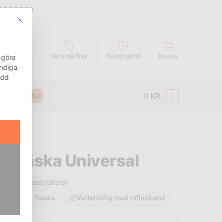
8 00 96 00
This button closes the dialog. Its functionality is identical to t
g
Sök
Varumärken
Kundtjänst
Kassa
 göra
ändiga
ydd
KAMPANJ
0
KR
0
doväska Universal
även manuell rullstol
ätficka för flaska
Vattentålig med reflexband