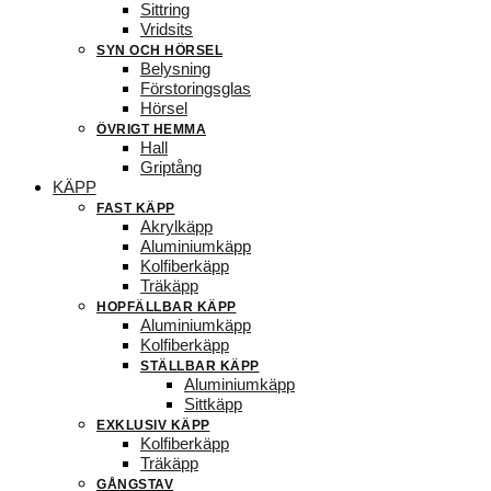
Sittring
Vridsits
SYN OCH HÖRSEL
Belysning
Förstoringsglas
Hörsel
ÖVRIGT HEMMA
Hall
Griptång
KÄPP
FAST KÄPP
Akrylkäpp
Aluminiumkäpp
Kolfiberkäpp
Träkäpp
HOPFÄLLBAR KÄPP
Aluminiumkäpp
Kolfiberkäpp
STÄLLBAR KÄPP
Aluminiumkäpp
Sittkäpp
EXKLUSIV KÄPP
Kolfiberkäpp
Träkäpp
GÅNGSTAV