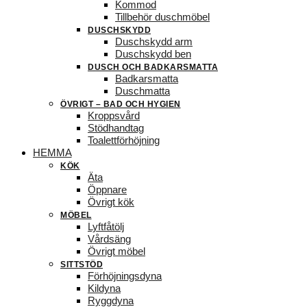
Kommod
Tillbehör duschmöbel
DUSCHSKYDD
Duschskydd arm
Duschskydd ben
DUSCH OCH BADKARSMATTA
Badkarsmatta
Duschmatta
ÖVRIGT – BAD OCH HYGIEN
Kroppsvård
Stödhandtag
Toalettförhöjning
HEMMA
KÖK
Äta
Öppnare
Övrigt kök
MÖBEL
Lyftfåtölj
Vårdsäng
Övrigt möbel
SITTSTÖD
Förhöjningsdyna
Kildyna
Ryggdyna