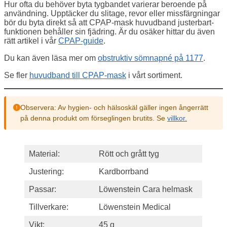
Hur ofta du behöver byta tygbandet varierar beroende på
användning. Upptäcker du slitage, revor eller missfärgningar
bör du byta direkt så att CPAP-mask huvudband justerbart-
funktionen behåller sin fjädring. Är du osäker hittar du även
rätt artikel i vår
CPAP-guide
.
Du kan även läsa mer om
obstruktiv sömnapné på 1177
.
Se fler
huvudband till CPAP-mask
i vårt sortiment.
Observera: Av hygien- och hälsoskäl gäller ingen ångerrätt
på denna produkt om förseglingen brutits. Se
villkor.
Material:
Rött och grått tyg
Justering:
Kardborrband
Passar:
Löwenstein Cara helmask
Tillverkare:
Löwenstein Medical
Vikt:
45 g