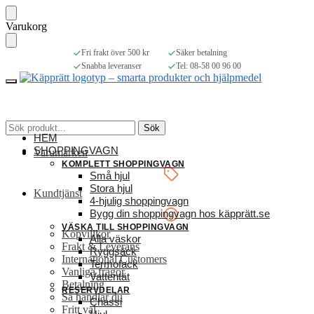
Skip
Skip
Varukorg
to
to
navigation
content
Fri frakt över 500 kr
Säker betalning
Snabba leveranser
Tel: 08-58 00 96 00
Sök
Sök
HEM
efter:
SHOPPINGVAGN
Varumärken
KOMPLETT SHOPPINGVAGN
Små hjul
Stora hjul
Kundtjänst
4-hjulig shoppingvagn
Bygg din shoppingvagn hos käpprätt.se
VÄSKA TILL SHOPPINGVAGN
Köpvillkor
Alla väskor
Frakt & Leverans
Ryggsäck
International Customers
Termofack
Vanliga frågor
Vattentät
Betalning
RESERVDELAR
Så handlar du
Chassi
Fritt val