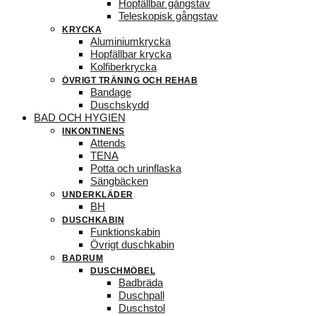
Hopfällbar gångstav
Teleskopisk gångstav
KRYCKA
Aluminiumkrycka
Hopfällbar krycka
Kolfiberkrycka
ÖVRIGT TRÄNING OCH REHAB
Bandage
Duschskydd
BAD OCH HYGIEN
INKONTINENS
Attends
TENA
Potta och urinflaska
Sängbäcken
UNDERKLÄDER
BH
DUSCHKABIN
Funktionskabin
Övrigt duschkabin
BADRUM
DUSCHMÖBEL
Badbräda
Duschpall
Duschstol