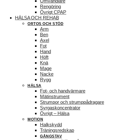
Omvandlare
Rengöring
Övrigt CPAP
HÄLSA OCH REHAB
ORTOS OCH STÖD
Arm
Ben
Axel
Fot
Hand
Höft
Knä
Mage
Nacke
Rygg
HÄLSA
Fot- och handvärmare
Mätinstrument
Strumpor och strumppådragare
Syrgaskoncentrator
Övrigt – Hälsa
MOTION
Halkskydd
Träningsredskap
GÅNGSTAV