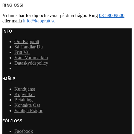
RING OSS!
Vi finns här för dig och svarar på dina frågor. Ring
08-58009600
eller maila
info@kappratt.se
INFO
Om Käpprätt
Så Handlar Du
Fritt Val
Våra Varumärken
Dataskyddspolicy
HJÄLP
Kundtjänst
Köpvillkor
Betalning
Kontakta Oss
Vanliga Frågor
FÖLJ OSS
Facebook