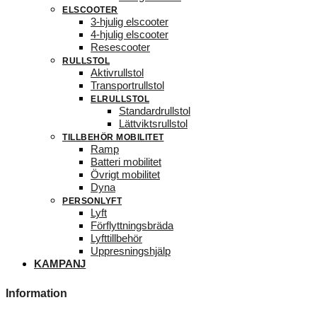
ELSCOOTER
3-hjulig elscooter
4-hjulig elscooter
Resescooter
RULLSTOL
Aktivrullstol
Transportrullstol
ELRULLSTOL
Standardrullstol
Lättviktsrullstol
TILLBEHÖR MOBILITET
Ramp
Batteri mobilitet
Övrigt mobilitet
Dyna
PERSONLYFT
Lyft
Förflyttningsbräda
Lyfttillbehör
Uppresningshjälp
KAMPANJ
Information