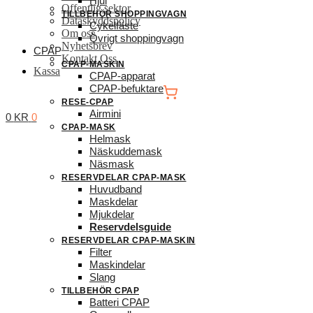
Hjul
Offentlig sektor
TILLBEHÖR SHOPPINGVAGN
Dataskyddspolicy
Cykelfäste
Om oss
Övrigt shoppingvagn
Nyhetsbrev
CPAP
Kontakt Oss
CPAP-MASKIN
Kassa
CPAP-apparat
CPAP-befuktare
RESE-CPAP
Airmini
0
KR
0
CPAP-MASK
Helmask
Näskuddemask
Näsmask
RESERVDELAR CPAP-MASK
Huvudband
Maskdelar
Mjukdelar
Reservdelsguide
RESERVDELAR CPAP-MASKIN
Filter
Maskindelar
Slang
TILLBEHÖR CPAP
Batteri CPAP