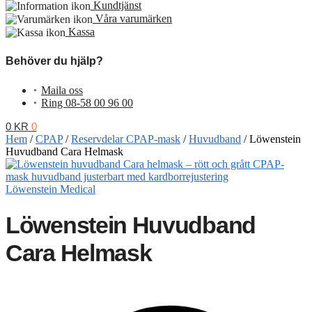
Kundtjänst
Våra varumärken
Kassa
Behöver du hjälp?
Maila oss
•
Ring 08-58 00 96 00
•
0
KR
0
Hem
/
CPAP
/
Reservdelar CPAP-mask
/
Huvudband
/
Löwenstein
Huvudband Cara Helmask
Löwenstein Medical
Löwenstein Huvudband
Cara Helmask