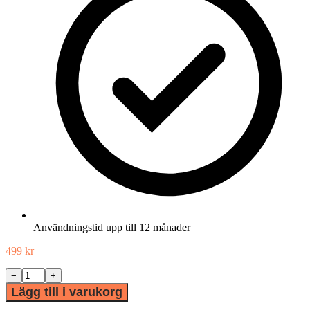
Användningstid upp till 12 månader
499
kr
Löwenstein
−
+
Huvudband
Lägg till i varukorg
Cara