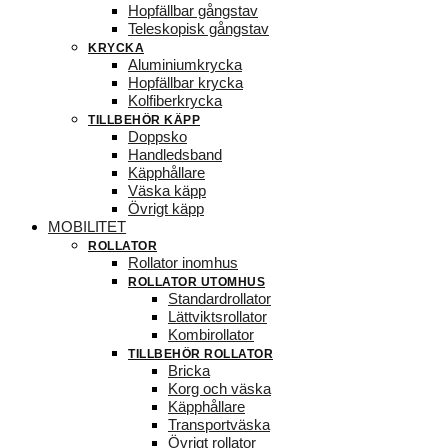
Hopfällbar gångstav
Teleskopisk gångstav
KRYCKA
Aluminiumkrycka
Hopfällbar krycka
Kolfiberkrycka
TILLBEHÖR KÄPP
Doppsko
Handledsband
Käpphållare
Väska käpp
Övrigt käpp
MOBILITET
ROLLATOR
Rollator inomhus
ROLLATOR UTOMHUS
Standardrollator
Lättviktsrollator
Kombirollator
TILLBEHÖR ROLLATOR
Bricka
Korg och väska
Käpphållare
Transportväska
Övrigt rollator