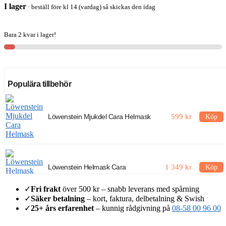
Helmask
I lager
· beställ före kl 14 (vardag) så skickas den idag
mängd
Bara 2 kvar i lager!
Populära tillbehör
Löwenstein Mjukdel Cara Helmask
599
kr
Köp
Löwenstein Helmask Cara
1 349
kr
Köp
✓
Fri frakt
över 500 kr – snabb leverans med spårning
✓
Säker betalning
– kort, faktura, delbetalning & Swish
✓
25+ års erfarenhet
– kunnig rådgivning på
08-58 00 96 00
Löwenstein Quick Release Dragsnöre
499
kr
Köp