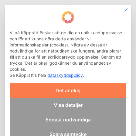
This b
0
Integritetsinställnin
Sök
Hem
Hälsa och Rehab
Hälsa
Etac Strumppådragare Socky Lång
/
/
/
Vi på Käpprätt önskar att ge dig en unik kundupplevelse
och för att kunna göra detta använder vi
informationskapslar (cookies). Några av dessa är
nödvändiga för att nätbutiken ska fungera, andra bidrar
till att du ska få en skräddarsydd upplevelse. Genom att
trycka ”Det är okej” godkänner du användandet av
cookies.
Se Käpprätt's hela
dataskyddspolicy
.
Det är okej
Visa detaljer
Endast nödvändiga
Spara samtycke