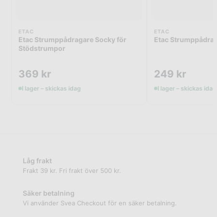
ETAC
ETAC
Etac Strumppådragare Socky för
Etac Strumppådrag
Stödstrumpor
369
kr
249
kr
I lager – skickas idag
I lager – skickas idag
Låg frakt
Frakt 39 kr. Fri frakt över 500 kr.
Säker betalning
Vi använder Svea Checkout för en säker betalning.