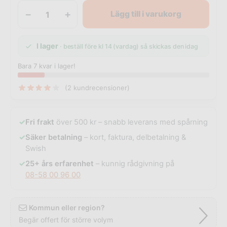
−
+
Lägg till i varukorg
I lager
· beställ före kl 14 (vardag) så skickas den idag
Bara 7 kvar i lager!
(
2
kundrecensioner)
✓
Fri frakt
över 500 kr – snabb leverans med spårning
✓
Säker betalning
– kort, faktura, delbetalning &
Swish
✓
25+ års erfarenhet
– kunnig rådgivning på
08-58 00 96 00
Kommun eller region?
Begär offert för större volym