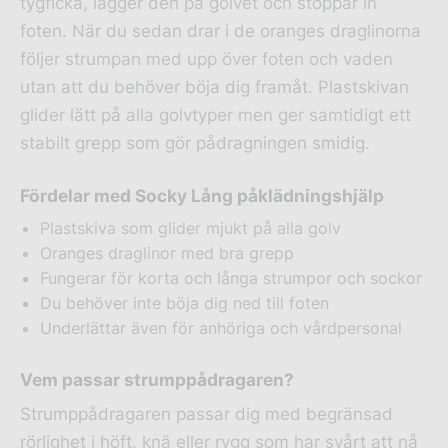
tygficka, lägger den på golvet och stoppar in
foten. När du sedan drar i de oranges draglinorna
följer strumpan med upp över foten och vaden
utan att du behöver böja dig framåt. Plastskivan
glider lätt på alla golvtyper men ger samtidigt ett
stabilt grepp som gör pådragningen smidig.
Fördelar med Socky Lång påklädningshjälp
Plastskiva som glider mjukt på alla golv
Oranges draglinor med bra grepp
Fungerar för korta och långa strumpor och sockor
Du behöver inte böja dig ned till foten
Underlättar även för anhöriga och vårdpersonal
Vem passar strumppådragaren?
Strumppådragaren passar dig med begränsad
rörlighet i höft, knä eller rygg som har svårt att nå