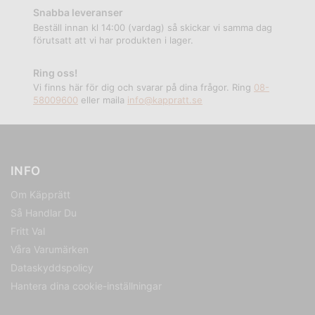
Snabba leveranser
Beställ innan kl 14:00 (vardag) så skickar vi samma dag
förutsatt att vi har produkten i lager.
Ring oss!
Vi finns här för dig och svarar på dina frågor. Ring
08-
58009600
eller maila
info@kappratt.se
INFO
Om Käpprätt
Så Handlar Du
Fritt Val
Våra Varumärken
Dataskyddspolicy
Hantera dina cookie-inställningar