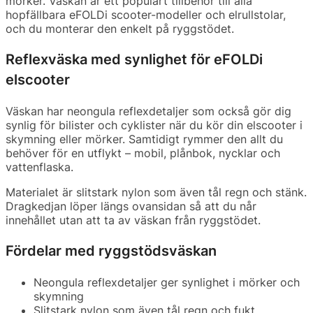
mörker. Väskan är ett populärt tillbehör till alla
hopfällbara eFOLDi scooter-modeller och elrullstolar,
och du monterar den enkelt på ryggstödet.
Reflexväska med synlighet för eFOLDi
elscooter
Väskan har neongula reflexdetaljer som också gör dig
synlig för bilister och cyklister när du kör din elscooter i
skymning eller mörker. Samtidigt rymmer den allt du
behöver för en utflykt – mobil, plånbok, nycklar och
vattenflaska.
Materialet är slitstark nylon som även tål regn och stänk.
Dragkedjan löper längs ovansidan så att du når
innehållet utan att ta av väskan från ryggstödet.
Fördelar med ryggstödsväskan
Neongula reflexdetaljer ger synlighet i mörker och
skymning
Slitstark nylon som även tål regn och fukt