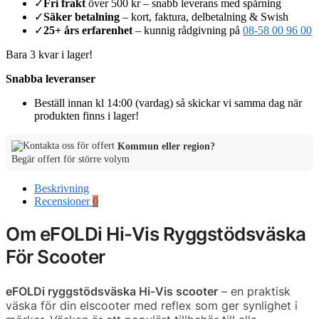
✓
Fri frakt
över 500 kr – snabb leverans med spårning
✓
Säker betalning
– kort, faktura, delbetalning & Swish
✓
25+ års erfarenhet
– kunnig rådgivning på
08-58 00 96 00
Bara 3 kvar i lager!
Snabba leveranser
Beställ innan kl 14:00 (vardag) så skickar vi samma dag när
produkten finns i lager!
Kommun eller region?
Begär offert för större volym
Beskrivning
Recensioner
0
Om eFOLDi Hi-Vis Ryggstödsväska
För Scooter
eFOLDi ryggstödsväska Hi-Vis scooter
– en praktisk
väska för din elscooter med reflex som ger synlighet i