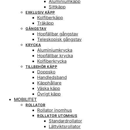
Aluminiumkäpp
Sittkäpp
EXKLUSIV KÄPP
Kolfiberkäpp
Träkäpp
GÅNGSTAV
Hopfällbar gångstav
Teleskopisk gångstav
KRYCKA
Aluminiumkrycka
Hopfällbar krycka
Kolfiberkrycka
TILLBEHÖR KÄPP
Doppsko
Handledsband
Käpphållare
Väska käpp
Övrigt käpp
MOBILITET
ROLLATOR
Rollator inomhus
ROLLATOR UTOMHUS
Standardrollator
Lättviktsrollator