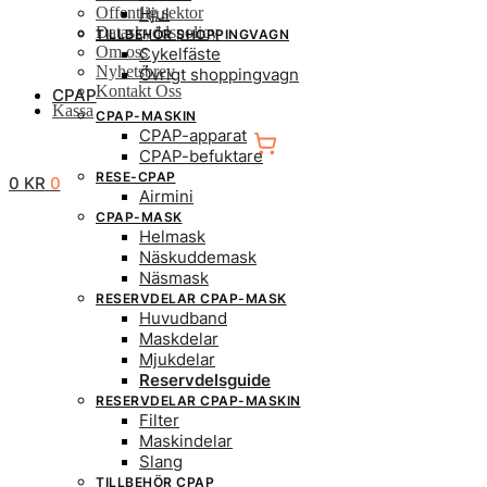
Offentlig sektor
Hjul
Dataskyddspolicy
TILLBEHÖR SHOPPINGVAGN
Om oss
Cykelfäste
Nyhetsbrev
Övrigt shoppingvagn
Kontakt Oss
CPAP
Kassa
CPAP-MASKIN
CPAP-apparat
CPAP-befuktare
RESE-CPAP
0
KR
0
Airmini
CPAP-MASK
Helmask
Näskuddemask
Näsmask
RESERVDELAR CPAP-MASK
Huvudband
Maskdelar
Mjukdelar
Reservdelsguide
RESERVDELAR CPAP-MASKIN
Filter
Maskindelar
Slang
TILLBEHÖR CPAP