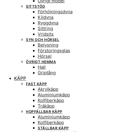
Övrigt möbel
SITTSTÖD
Förhöjningsdyna
Kildyna
Ryggdyna
Sittring
Vridsits
SYN OCH HÖRSEL
Belysning
Förstoringsglas
Hörsel
ÖVRIGT HEMMA
Hall
Griptång
KÄPP
FAST KÄPP
Akrylkäpp
Aluminiumkäpp
Kolfiberkäpp
Träkäpp
HOPFÄLLBAR KÄPP
Aluminiumkäpp
Kolfiberkäpp
STÄLLBAR KÄPP