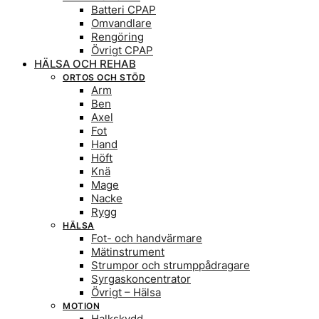
Batteri CPAP
Omvandlare
Rengöring
Övrigt CPAP
HÄLSA OCH REHAB
ORTOS OCH STÖD
Arm
Ben
Axel
Fot
Hand
Höft
Knä
Mage
Nacke
Rygg
HÄLSA
Fot- och handvärmare
Mätinstrument
Strumpor och strumppådragare
Syrgaskoncentrator
Övrigt – Hälsa
MOTION
Halkskydd