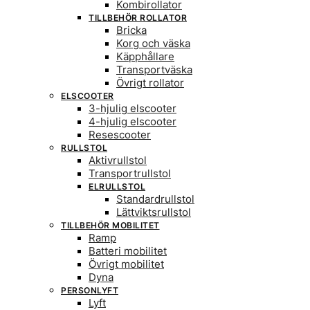
Kombirollator
TILLBEHÖR ROLLATOR
Bricka
Korg och väska
Käpphållare
Transportväska
Övrigt rollator
ELSCOOTER
3-hjulig elscooter
4-hjulig elscooter
Resescooter
RULLSTOL
Aktivrullstol
Transportrullstol
ELRULLSTOL
Standardrullstol
Lättviktsrullstol
TILLBEHÖR MOBILITET
Ramp
Batteri mobilitet
Övrigt mobilitet
Dyna
PERSONLYFT
Lyft