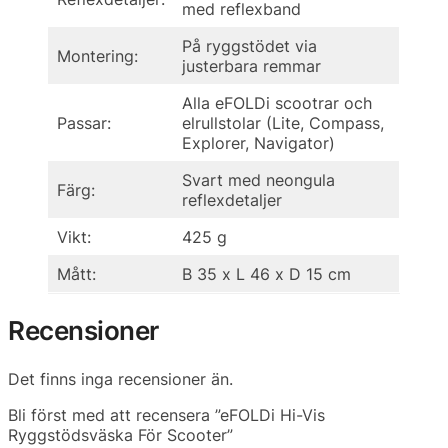
med reflexband
På ryggstödet via
Montering:
justerbara remmar
Alla eFOLDi scootrar och
Passar:
elrullstolar (Lite, Compass,
Explorer, Navigator)
Svart med neongula
Färg:
reflexdetaljer
Vikt:
425 g
Mått:
B 35 x L 46 x D 15 cm
Recensioner
Det finns inga recensioner än.
Bli först med att recensera ”eFOLDi Hi-Vis
Ryggstödsväska För Scooter”