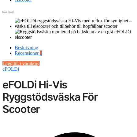
Beskrivning
Recensioner
0
Lägg till i varukorg
eFOLDi
eFOLDi Hi-Vis
Ryggstödsväska För
Scooter