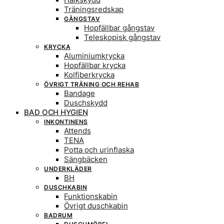
Träningsredskap
GÅNGSTAV
Hopfällbar gångstav
Teleskopisk gångstav
KRYCKA
Aluminiumkrycka
Hopfällbar krycka
Kolfiberkrycka
ÖVRIGT TRÄNING OCH REHAB
Bandage
Duschskydd
BAD OCH HYGIEN
INKONTINENS
Attends
TENA
Potta och urinflaska
Sängbäcken
UNDERKLÄDER
BH
DUSCHKABIN
Funktionskabin
Övrigt duschkabin
BADRUM