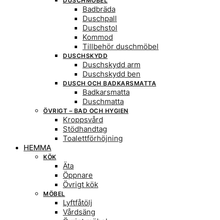
DUSCHMÖBEL
Badbräda
Duschpall
Duschstol
Kommod
Tillbehör duschmöbel
DUSCHSKYDD
Duschskydd arm
Duschskydd ben
DUSCH OCH BADKARSMATTA
Badkarsmatta
Duschmatta
ÖVRIGT – BAD OCH HYGIEN
Kroppsvård
Stödhandtag
Toalettförhöjning
HEMMA
KÖK
Äta
Öppnare
Övrigt kök
MÖBEL
Lyftfåtölj
Vårdsäng