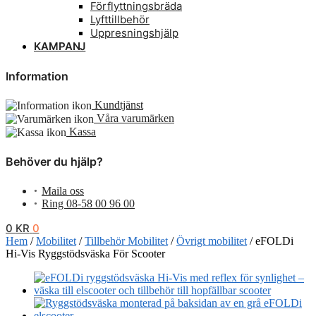
Förflyttningsbräda
Lyfttillbehör
Uppresningshjälp
KAMPANJ
Information
Kundtjänst
Våra varumärken
Kassa
Behöver du hjälp?
Maila oss
•
Ring 08-58 00 96 00
•
0
KR
0
Hem
/
Mobilitet
/
Tillbehör Mobilitet
/
Övrigt mobilitet
/
eFOLDi
Hi-Vis Ryggstödsväska För Scooter