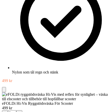
Nylon som tål regn och stänk
499
kr
Add
to
Cart
eFOLDi Hi-Vis Ryggstödsväska För Scooter
499
kr