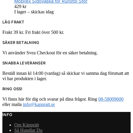
Mobilex Sidoväska för Rullstol Stor
429
kr
I lager – skickas idag
LÅG FRAKT
Frakt 39 kr. Fri frakt över 500 kr.
SÄKER BETALNING
Vi använder Svea Checkout för en säker betalning.
SNABBA LEVERANSER
Beställ innan kl 14:00 (vardag) så skickar vi samma dag förutsatt att
vi har produkten i lager.
RING OSS!
Vi finns här för dig och svarar på dina frågor. Ring
08-58009600
eller maila
info@kappratt.se
INFO
Om Käpprätt
Så Handlar Du