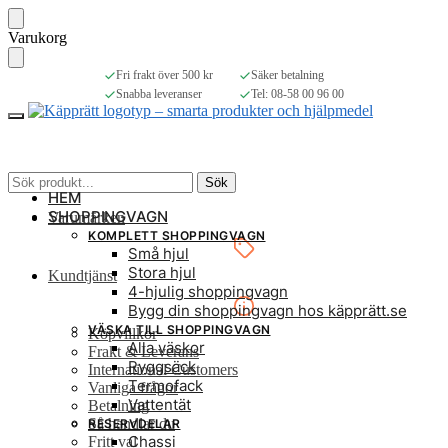
Skip
Skip
Varukorg
to
to
navigation
content
Fri frakt över 500 kr
Säker betalning
Snabba leveranser
Tel: 08-58 00 96 00
Sök
Sök
HEM
efter:
SHOPPINGVAGN
Varumärken
KOMPLETT SHOPPINGVAGN
Små hjul
Stora hjul
Kundtjänst
4-hjulig shoppingvagn
Bygg din shoppingvagn hos käpprätt.se
VÄSKA TILL SHOPPINGVAGN
Köpvillkor
Alla väskor
Frakt & Leverans
Ryggsäck
International Customers
Termofack
Vanliga frågor
Vattentät
Betalning
Så handlar du
RESERVDELAR
Chassi
Fritt val