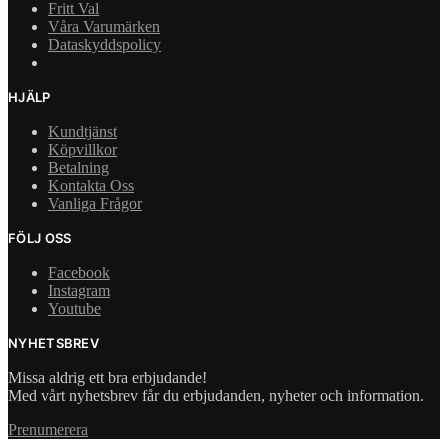
Fritt Val
Våra Varumärken
Dataskyddspolicy
HJÄLP
Kundtjänst
Köpvillkor
Betalning
Kontakta Oss
Vanliga Frågor
FÖLJ OSS
Facebook
Instagram
Youtube
NYHETSBREV
Missa aldrig ett bra erbjudande!
Med vårt nyhetsbrev får du erbjudanden, nyheter och information.
Prenumerera