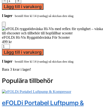
eFOLDi
−
+
Hi-
Lägg till i varukorg
Vis
Ryggstödsväska
I lager
· beställ före kl 14 (vardag) så skickas den idag
För
Scooter
mängd
Add
to
Cart
eFOLDi Hi-Vis Ryggstödsväska För Scooter
499
kr
eFOLDi
Hi-
Lägg till i varukorg
Vis
Ryggstödsväska
I lager
· beställ före kl 14 (vardag) så skickas den idag
För
Scooter
Bara 3 kvar i lager!
mängd
Populära tillbehör
eFOLDi Portabel Luftpump &