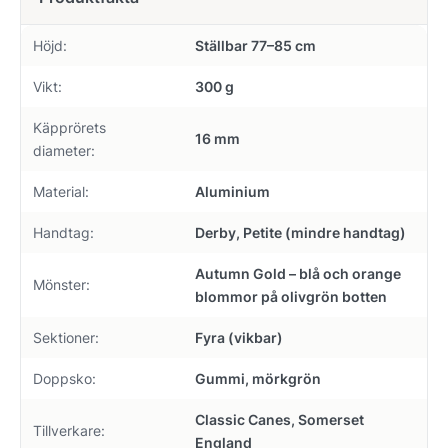
Höjd:
Ställbar 77–85 cm
Vikt:
300 g
Käpprörets
16 mm
diameter:
Material:
Aluminium
Handtag:
Derby, Petite (mindre handtag)
Autumn Gold – blå och orange
Mönster:
blommor på olivgrön botten
Sektioner:
Fyra (vikbar)
Doppsko:
Gummi, mörkgrön
Classic Canes, Somerset
Tillverkare:
England