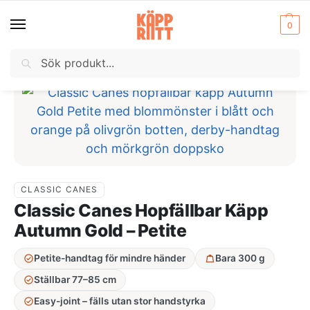
0
Sök
Hem
Käpp
Hopfällbar käpp
Aluminiumkäpp Hoppfällbar
/
/
/
CLASSIC CANES
Classic Canes Hopfällbar Käpp
Autumn Gold – Petite
Petite-handtag för mindre händer
Bara 300 g
Ställbar 77–85 cm
Easy-joint – fälls utan stor handstyrka