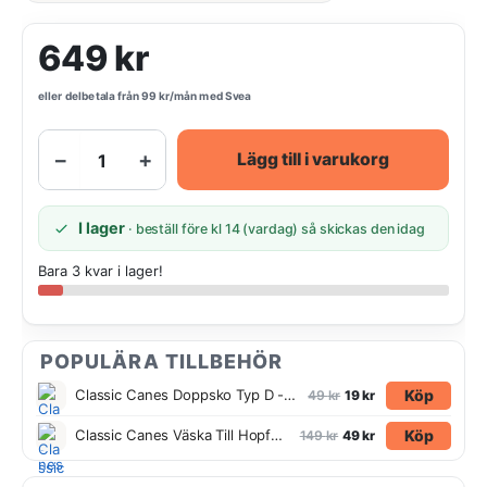
649
kr
eller delbetala från
99
kr
/mån med Svea
−
+
Lägg till i varukorg
I lager
· beställ före kl 14 (vardag) så skickas den idag
Bara 3 kvar i lager!
POPULÄRA TILLBEHÖR
Köp
Classic Canes Doppsko Typ D - 16 mm
49
kr
19
kr
Köp
Classic Canes Väska Till Hopfällbar Käpp Quiltad Svart
149
kr
49
kr