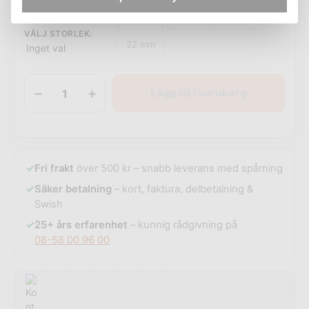
13 mm
16 mm
19 mm
VÄLJ STORLEK
:
22 mm
Inget val
−
+
Lägg till i varukorg
✓
Fri frakt
över 500 kr – snabb leverans med spårning
✓
Säker betalning
– kort, faktura, delbetalning &
Swish
✓
25+ års erfarenhet
– kunnig rådgivning på
08-58 00 96 00