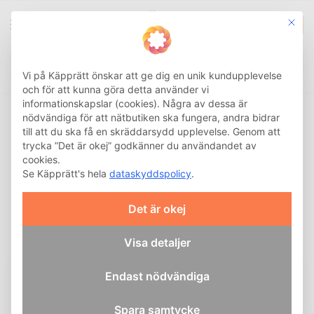
This b
0
Integritetsinställnin
Sök
Hem
Käpp
Tillbehör käpp
Doppsko
Classic Canes Doppsko Typ D
/
/
/
/
Vi på Käpprätt önskar att ge dig en unik kundupplevelse
och för att kunna göra detta använder vi
informationskapslar (cookies). Några av dessa är
nödvändiga för att nätbutiken ska fungera, andra bidrar
till att du ska få en skräddarsydd upplevelse. Genom att
trycka ”Det är okej” godkänner du användandet av
cookies.
CLASSIC CANES
Se Käpprätt's hela
dataskyddspolicy
.
Classic Canes Doppsko Typ D
Det är okej
Koncentriska cirklar ger bra fäste
Utsvängd bas för stadigt stöd
Visa detaljer
19
kr
Endast nödvändiga
49
kr
Tidigare lägsta pris:
19
kr
Spara samtycke