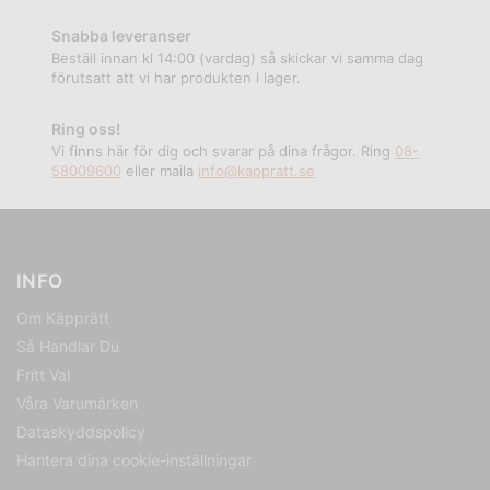
Snabba leveranser
Beställ innan kl 14:00 (vardag) så skickar vi samma dag
förutsatt att vi har produkten i lager.
Ring oss!
Vi finns här för dig och svarar på dina frågor. Ring
08-
58009600
eller maila
info@kappratt.se
INFO
Om Käpprätt
Så Handlar Du
Fritt Val
Våra Varumärken
Dataskyddspolicy
Hantera dina cookie-inställningar