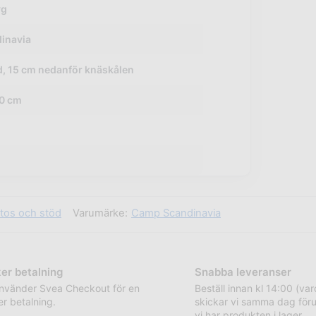
yg
inavia
, 15 cm nedanför knäskålen
20 cm
tos och stöd
Varumärke:
Camp Scandinavia
er betalning
Snabba leveranser
använder Svea Checkout för en
Beställ innan kl 14:00 (va
r betalning.
skickar vi samma dag föru
vi har produkten i lager.