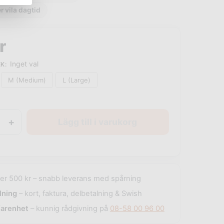
er vila dagtid
r
Inget val
EK
:
M (Medium)
L (Large)
+
Lägg till i varukorg
er 500 kr – snabb leverans med spårning
lning
– kort, faktura, delbetalning & Swish
farenhet
– kunnig rådgivning på
08-58 00 96 00