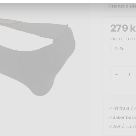
Nattetid ell
279
k
VÄLJ STORL
S (Small)
−
✓
Fri frakt
öv
✓
Säker beta
✓
25+ års er