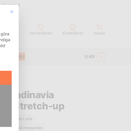
8 00 96 00
This button closes the dialog. Its functionality is identical to t
g
Sök
Varumärken
Kundtjänst
Kassa
 göra
ändiga
ydd
KAMPANJ
0
KR
0
NAVIA
Scandinavia
ts Stretch-up
ntarfascian i vila
hälsmärta på morgonen