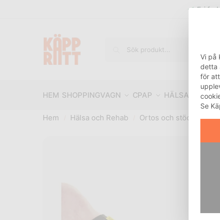
Fri fra
Vi på 
detta
för at
upple
HEM
SHOPPINGVAGN
CPAP
HÄLSA OCH R
cooki
Se Kä
Hem
Hälsa och Rehab
Ortos och stöd
Fot
/
/
/