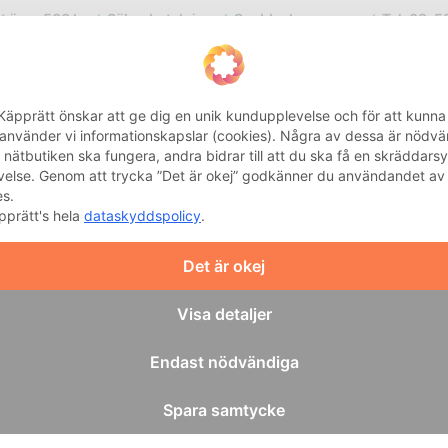
kt över 500 kr
Säker betalning
Snabba leveranser
Tel: 08-5
Integritetsinställnin
Käpprätt önskar att ge dig en unik kundupplevelse och för att kunna
 använder vi informationskapslar (cookies). Några av dessa är nödv
t nätbutiken ska fungera, andra bidrar till att du ska få en skräddars
velse. Genom att trycka ”Det är okej” godkänner du användandet av
EHAB
BAD OCH HYGIEN
HEMMA
KÄPP
MOBILITET
es.
pprätt's hela
dataskyddspolicy
.
Camp Scandinavia Elements Stretch-up
/
Det är okej
CAMP SCANDI
Camp 
Visa detaljer
Elemen
Endast nödvändiga
Sträcker pla
Spara samtycke
Motverkar 