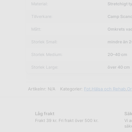
Material:
Stretchigt t
Tillverkare:
Camp Scand
Mått:
Omkrets vad
Storlek Small:
mindre än 
Storlek Medium:
20–40 cm
Storlek Large:
över 40 cm
Artikelnr:
N/A
Kategorier:
Fot
,
Hälsa och Rehab
,
Or
Låg frakt
Säk
Frakt 39 kr. Fri frakt över 500 kr.
Vi 
säke