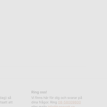
Ring oss!
rdag) så
Vi finns här för dig och svarar på
tsatt att
dina frågor. Ring
08-58009600
eller maila
info@kappratt.se