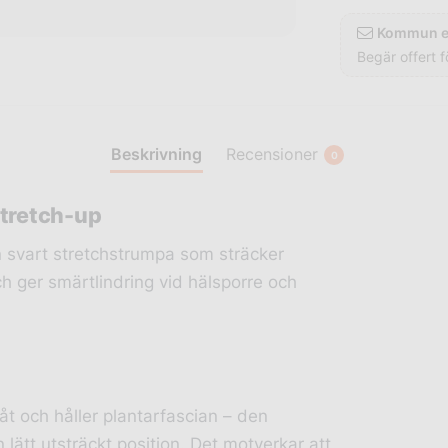
Kommun el
Begär offert f
Beskrivning
Recensioner
0
tretch-up
 svart stretchstrumpa som sträcker
och ger smärtlindring vid hälsporre och
åt och håller plantarfascian – den
 lätt utsträckt position. Det motverkar att