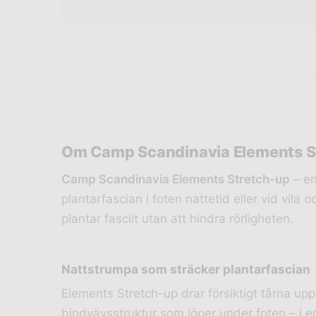
Om Camp Scandinavia Elements S
Camp Scandinavia Elements Stretch-up
– en
plantarfascian i foten nattetid eller vid vila 
plantar fasciit utan att hindra rörligheten.
Nattstrumpa som sträcker plantarfascian
Elements Stretch-up drar försiktigt tårna upp
bindvävsstruktur som löper under foten – i en