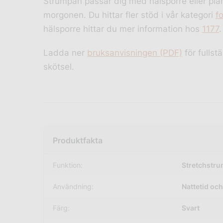
Strumpan passar dig med hälsporre eller plan
morgonen. Du hittar fler stöd i vår kategori
f
hälsporre hittar du mer information hos
1177
.
Ladda ner
bruksanvisningen (PDF)
för fulls
skötsel.
Funktion:
Stretchstru
Användning:
Nattetid och
Färg:
Svart