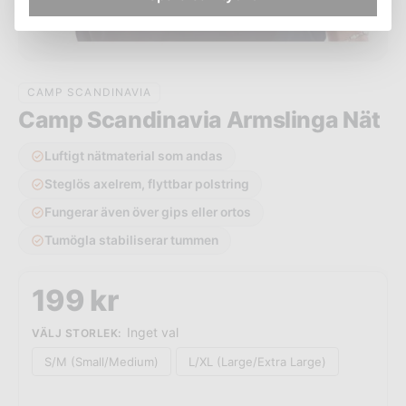
CAMP SCANDINAVIA
Camp Scandinavia Armslinga Nät
Luftigt nätmaterial som andas
Steglös axelrem, flyttbar polstring
Fungerar även över gips eller ortos
Tumögla stabiliserar tummen
199
kr
Inget val
VÄLJ STORLEK
:
S/M (Small/Medium)
L/XL (Large/Extra Large)