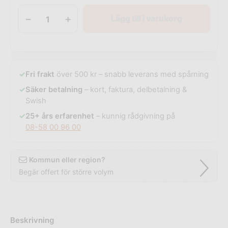
−
+
Lägg till i varukorg
✓
Fri frakt
över 500 kr – snabb leverans med spårning
✓
Säker betalning
– kort, faktura, delbetalning &
Swish
✓
25+ års erfarenhet
– kunnig rådgivning på
08-58 00 96 00
Kommun eller region?
Begär offert för större volym
Beskrivning