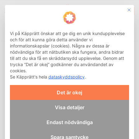
This b
0
Integritetsinställnin
Sök
Hem
Hälsa och Rehab
Ortos och stöd
Axel
Camp Scandinavia Armslinga Nät
/
/
/
/
Vi på Käpprätt önskar att ge dig en unik kundupplevelse
och för att kunna göra detta använder vi
informationskapslar (cookies). Några av dessa är
nödvändiga för att nätbutiken ska fungera, andra bidrar
till att du ska få en skräddarsydd upplevelse. Genom att
trycka ”Det är okej” godkänner du användandet av
cookies.
Se Käpprätt's hela
dataskyddspolicy
.
Det är okej
Visa detaljer
Endast nödvändiga
Spara samtycke