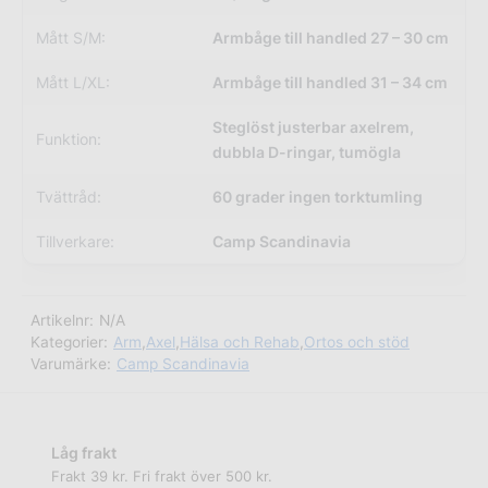
Mått S/M:
Armbåge till handled 27 – 30 cm
Mått L/XL:
Armbåge till handled 31 – 34 cm
Steglöst justerbar axelrem,
Funktion:
dubbla D-ringar, tumögla
Tvättråd:
60 grader ingen torktumling
Tillverkare:
Camp Scandinavia
Artikelnr:
N/A
Kategorier:
Arm
,
Axel
,
Hälsa och Rehab
,
Ortos och stöd
Varumärke:
Camp Scandinavia
Låg frakt
Frakt 39 kr. Fri frakt över 500 kr.