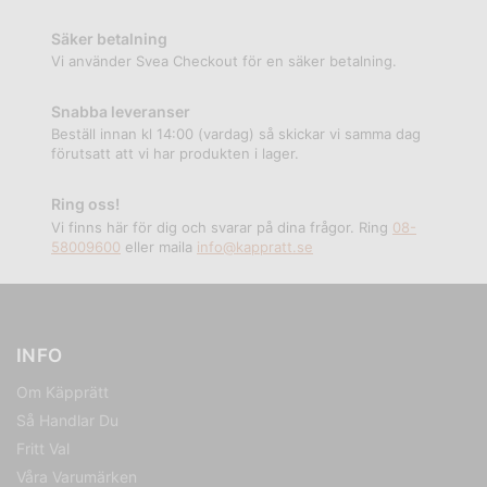
Säker betalning
Vi använder Svea Checkout för en säker betalning.
Snabba leveranser
Beställ innan kl 14:00 (vardag) så skickar vi samma dag
förutsatt att vi har produkten i lager.
Ring oss!
Vi finns här för dig och svarar på dina frågor. Ring
08-
58009600
eller maila
info@kappratt.se
INFO
Om Käpprätt
Så Handlar Du
Fritt Val
Våra Varumärken