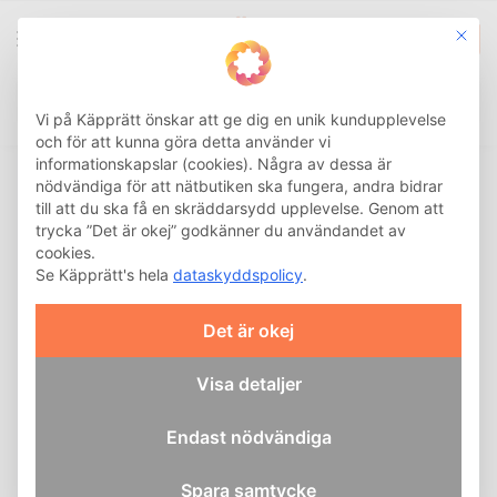
This b
0
Integritetsinställnin
Sök
Hem
Aidapt
/
Vi på Käpprätt önskar att ge dig en unik kundupplevelse
och för att kunna göra detta använder vi
informationskapslar (cookies). Några av dessa är
AIDAPT
nödvändiga för att nätbutiken ska fungera, andra bidrar
till att du ska få en skräddarsydd upplevelse. Genom att
KVALITATIVA HJÄLPMEDEL FÖR
trycka ”Det är okej” godkänner du användandet av
SJÄLVSTÄNDIGT LIV
cookies.
Se Käpprätt's hela
dataskyddspolicy
.
Omfattande hjälpmedelslösningar från Aidapt har sedan
1990 gett människor med funktionsnedsättningar möjlighet
Det är okej
till ett mer självständigt och värdigt liv. Detta brittiska
företag har vuxit till att bli en av de största tillverkarna och
leverantörerna av mobilitetshjälpmedel i Storbritannien med
Visa detaljer
ett brett sortiment produkter som förenklar vardagen. Med
fokus på att förbättra livskvaliteten och öka oberoendet för
Endast nödvändiga
personer med funktionsnedsättningar har Aidapt blivit ett
välkänt och pålitligt namn inom hjälpmedelsbranschen i hela
Spara samtycke
Europa.