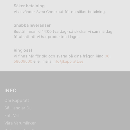
Säker betalning
Vi använder Svea Checkout för en säker betalning.
Snabba leveranser
Beställ innan kl 14:00 (vardag) så skickar vi samma dag
förutsatt att vi har produkten i lager.
Ring oss!
Vi finns här för dig och svarar på dina frågor. Ring
08-
58009600
eller maila
info@kappratt.se
INFO
Om Käpprätt
Så Handlar Du
Fritt Val
Våra Varumärken