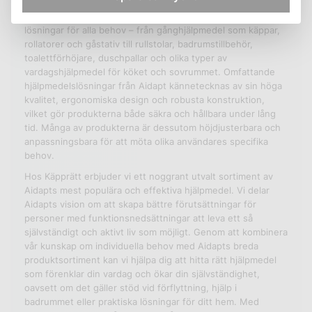
Produktsortimentet är imponerande i sin bredd och erbjuder
lösningar för alla behov – från gånghjälpmedel som käppar,
rollatorer och gåstativ till rullstolar, badrumstillbehör,
toalettförhöjare, duschpallar och olika typer av
vardagshjälpmedel för köket och sovrummet. Omfattande
hjälpmedelslösningar från Aidapt kännetecknas av sin höga
kvalitet, ergonomiska design och robusta konstruktion,
vilket gör produkterna både säkra och hållbara under lång
tid. Många av produkterna är dessutom höjdjusterbara och
anpassningsbara för att möta olika användares specifika
behov.
Hos Käpprätt erbjuder vi ett noggrant utvalt sortiment av
Aidapts mest populära och effektiva hjälpmedel. Vi delar
Aidapts vision om att skapa bättre förutsättningar för
personer med funktionsnedsättningar att leva ett så
självständigt och aktivt liv som möjligt. Genom att kombinera
vår kunskap om individuella behov med Aidapts breda
produktsortiment kan vi hjälpa dig att hitta rätt hjälpmedel
som förenklar din vardag och ökar din självständighet,
oavsett om det gäller stöd vid förflyttning, hjälp i
badrummet eller praktiska lösningar för ditt hem. Med