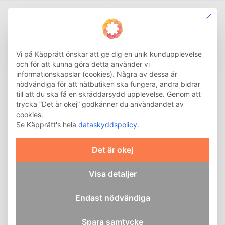
This b
0
Integritetsinställnin
Sök
Hem
Näskuddemask Brevida
/
Vi på Käpprätt önskar att ge dig en unik kundupplevelse
och för att kunna göra detta använder vi
Hem
›
CPAP Reservdelsguide
›
Näskuddemask Brevida
informationskapslar (cookies). Några av dessa är
nödvändiga för att nätbutiken ska fungera, andra bidrar
till att du ska få en skräddarsydd upplevelse. Genom att
trycka ”Det är okej” godkänner du användandet av
cookies.
Se Käpprätt's hela
dataskyddspolicy
.
Det är okej
Visa detaljer
Endast nödvändiga
Spara samtycke