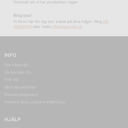
förutsatt att vi har produkten i lager.
Ring oss!
Vi finns här för dig och svarar på dina frågor. Ring
08-
58009600
eller maila
info@kappratt.se
INFO
Om Käpprätt
Så Handlar Du
Fritt Val
Våra Varumärken
Dataskyddspolicy
Hantera dina cookie-inställningar
HJÄLP