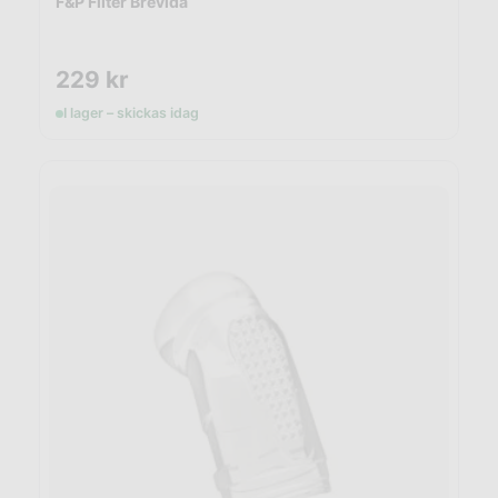
F&P Filter Brevida
229
kr
I lager – skickas idag